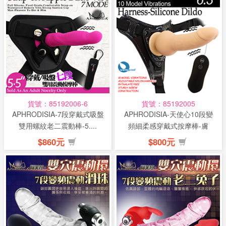
貨號：85192006-6
貨號：85192005
APHRODISIA-7段穿戴式吸盤
APHRODISIA-天使心10段變
雙用螺紋老二震動棒-5....
頻細柔感穿戴式按摩棒-膚
$860元
$800元