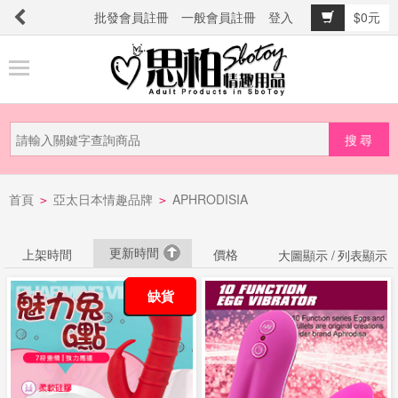
批發會員註冊
一般會員註冊
登入
$0元
商
品
分
類
新
首頁
亞太日本情趣品牌
APHRODISIA
品
>
>
上
市
更新時間
上架時間
價格
大圖顯示 /
列表顯示
缺貨
提
防
詐
騙
電