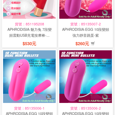
話
或
簡
貨號：851195208
貨號：85135007-2
訊
APHRODISIA-魅力兔 7段變
APHRODISIA-EGG 10段變頻
頻震動USB充電按摩棒-...
強力靜音跳蛋-紫
批
$530元
$260元
發
說
明
貨號：85135006-1
貨號：85135006-2
APHRODISIA-EGG 10段變頻
APHRODISIA-EGG 10段變頻