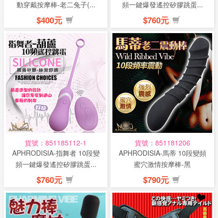
動穿戴按摩棒-老二兔子(...
頻一鍵爆發遙控矽膠跳蛋...
$400元
$760元
貨號：851185112-1
貨號：851181206
APHRODISIA-指舞者 10段變
APHRODISIA-馬蒂 10段變頻
頻一鍵爆發遙控矽膠跳蛋...
蜜穴激情按摩棒-黑
$760元
$790元