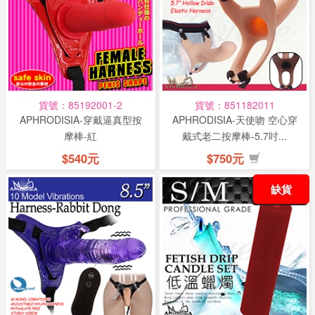
貨號：85192001-2
貨號：851182011
APHRODISIA-穿戴逼真型按
APHRODISIA-天使吻 空心穿
摩棒-紅
戴式老二按摩棒-5.7吋...
$540元
$750元
缺貨