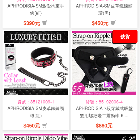
APHRODISIA-SM激愛拘束手
APHRODISIA-SM皮革鐵鍊頸
銬(紅)
環(黑)
$390元
$450元
缺貨
貨號：85121009-1
貨號：85192006-4
APHRODISIA-SM皮革鐵鍊頸
APHRODISIA-7段穿戴式吸盤
環(紅)
雙用螺紋老二震動棒-5....
$450元
$860元