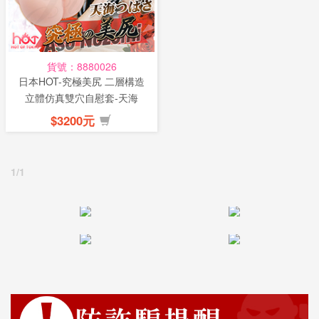
話
或
簡
貨號：8880026
訊
日本HOT-究極美尻 二層構造
立體仿真雙穴自慰套-天海
2.7...
批
$3200元
發
說
明
1/1