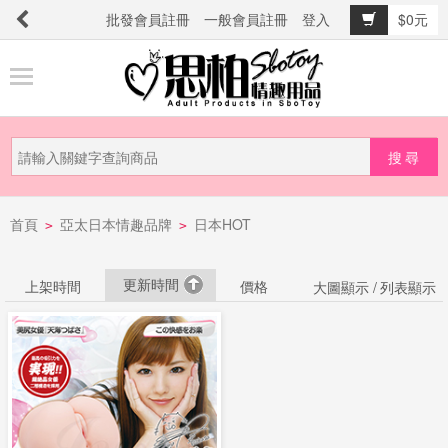
批發會員註冊
一般會員註冊
登入
$0元
商
品
分
類
新
首頁
亞太日本情趣品牌
日本HOT
品
>
>
上
市
更新時間
上架時間
價格
大圖顯示 /
列表顯示
提
防
詐
騙
電