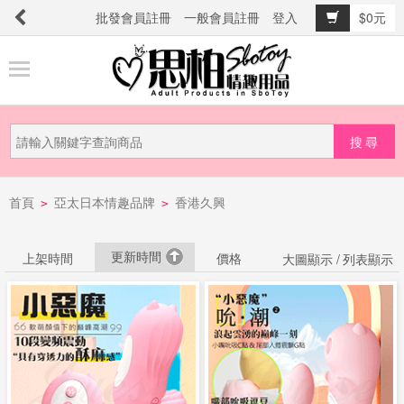
批發會員註冊
一般會員註冊
登入
$0元
商
品
分
類
新
首頁
亞太日本情趣品牌
香港久興
品
>
>
上
市
更新時間
上架時間
價格
大圖顯示 /
列表顯示
提
防
詐
騙
電