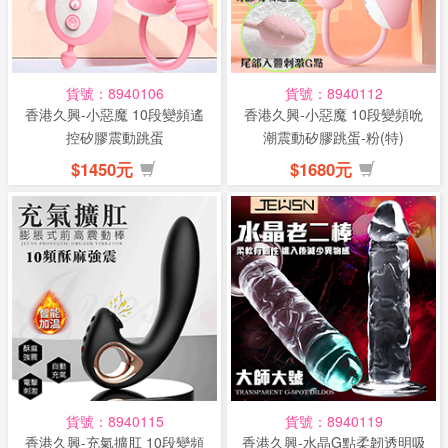
話
或
簡
貨號：8940106
貨號：8940112
訊
香港久興-小惡魔 10段變頻遙
香港久興-小惡魔 10段變頻吮
控矽膠震動跳蛋
潮震動矽膠跳蛋-粉(特)
批
$1450元
$1680元
發
說
明
貨號：8940115
貨號：8940119
香港久興-充氣擴肛 10段變頻
香港久興-水晶G點柔韌透明吸