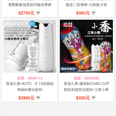
電擊酥麻強震前列腺按摩棒
盤老二按摩棒-大師版大號
$2750元
$460元
貨號：8940114
貨號：8940095
香港久興-AUTO．E 10段變頻
香港久興-國潮杯CHAO CUP
伸縮矽膠自慰杯
顆粒刺激型自慰杯-江東小喬
$2990元
$450元