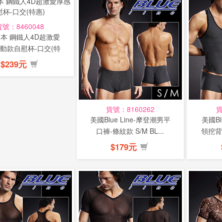
貨號：8460048
本 鋼鐵人4D超激愛
動款自慰杯-口交(特
惠)
$239元
貨號：8160262
貨
美國Blue Line-摩登潮男平
美國Bl
口褲-條紋款 S/M BL...
領挖背背
$179元