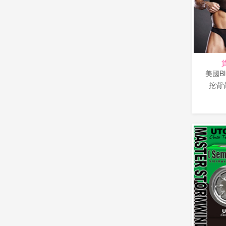
美國Bl
挖背背