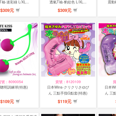
袖-迷彩綠 L/XL...
透氣T袖-豹紋色 L/XL...
震動
$309元
$309元
貨號：8090054
貨號：8120109
貨
聰明訓練球(特惠)
日本Wins-クリクリさゆび
日本W
ん 三點手指G點套(特惠)
ん 三
$109元
$119元