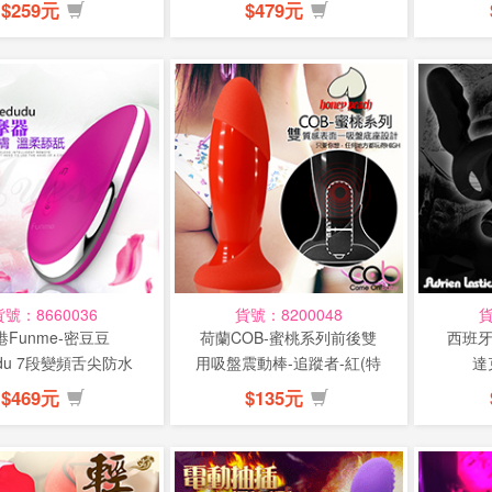
澤瑪...
色...
$259元
$479元
貨號：8660036
貨號：8200048
貨
港Funme-密豆豆
荷蘭COB-蜜桃系列前後雙
西班牙A
udu 7段變頻舌尖防水
用吸盤震動棒-追蹤者-紅(特
達克
按摩器...
惠)
$469元
$135元