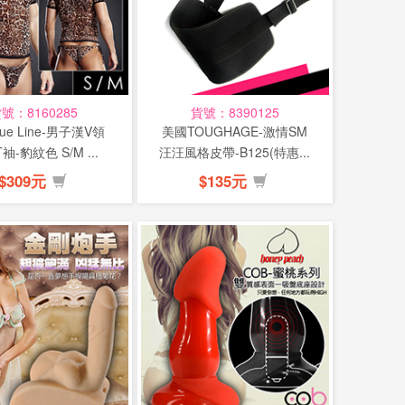
號：8160285
貨號：8390125
ue Line-男子漢V領
美國TOUGHAGE-激情SM
袖-豹紋色 S/M ...
汪汪風格皮帶-B125(特惠...
$309元
$135元