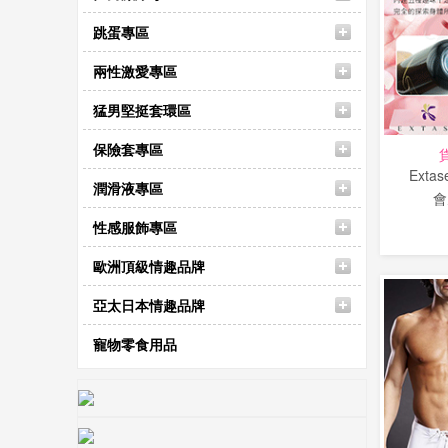
跳蛋專區
兩性激愛專區
猛男堅挺套環區
保險套專區
Extas
潤滑液專區
會
性感服飾專區
歐洲頂級情趣品牌
亞太日本情趣品牌
寵物零食用品