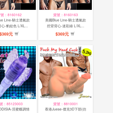
號：8160162
貨號：8160163
ue Line-騎士透氣款
美國Blue Line-騎士透氣款
心-豹紋色 L/XL...
挖背背心-迷彩綠 L/XL...
$369元
$369元
號：85123003
貨號：8810001
ODISIA-淫蜜蝶調情
香港Juese-傑克3D下部(仿