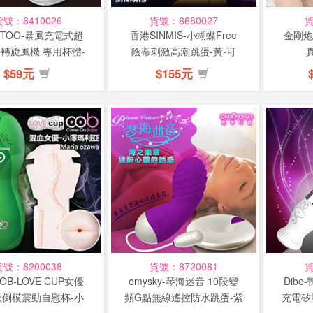
貨號：8410026
貨號：8660027
貨
TOO-暴風充電式超
香港SINMIS-小蝴蝶Free
金剛炮
轉旋風機 專用杯體-
陰蒂刺激高潮跳蛋-黃-可
半圓形(...
換...
$59元
$155元
貨號：8200038
貨號：8720081
貨
OB-LOVE CUP女優
omysky-琴海迷音 10段變
Dibe
款倒模震動自慰杯-小
頻G點無線遙控防水跳蛋-紫
充電矽