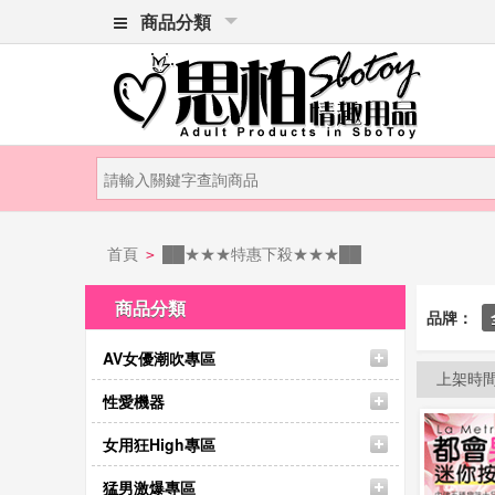
商品分類
首頁
██★★★特惠下殺★★★██
>
商品分類
品牌：
AV女優潮吹專區
上架時
性愛機器
女用狂High專區
猛男激爆專區