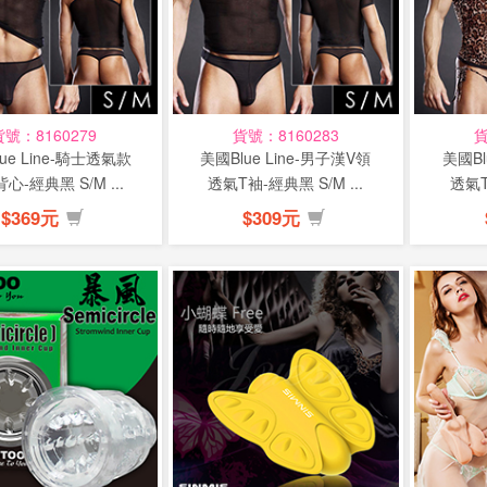
貨號：8160279
貨號：8160283
貨
ue Line-騎士透氣款
美國Blue Line-男子漢V領
美國Bl
心-經典黑 S/M ...
透氣T袖-經典黑 S/M ...
透氣T
$369元
$309元