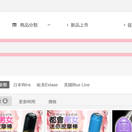
商品分類
新品上市
提
全部
日本Wins
歐美Extase
美國Blue Line
間
更新時間
價格