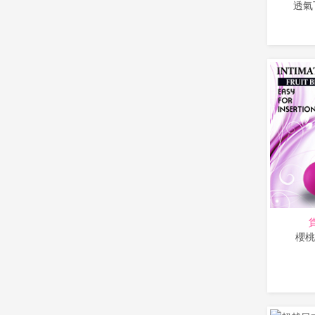
透氣T
櫻桃