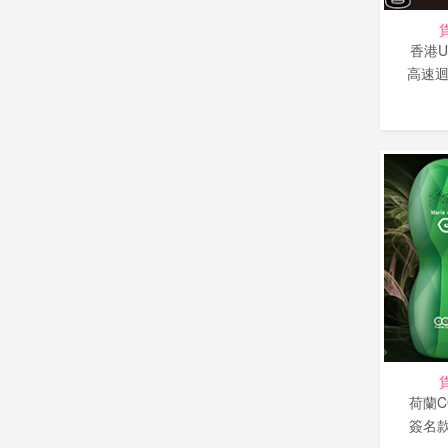
香港U
高速迴
荷蘭C
簽名