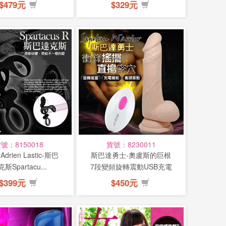
惠...
力雙震(...
$479元
$329元
號：8150018
貨號：8230011
drien Lastic-斯巴
斯巴達勇士-奧盧斯的巨根
斯Spartacu...
7段變頻旋轉震動USB充電
老二棒(...
$399元
$450元