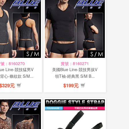
號：8160270
貨號：8160271
ue Line-競技猛男V
美國Blue Line-競技男孩V
心-條紋款 S/M...
領T袖-經典黑 S/M B...
$329元
$199元