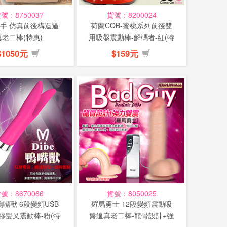
號：8750037
貨號：8200024
手 仿真前後構造逼
荷蘭COB-蜜桃系列前後雙
真老二棒(特惠)
用吸盤震動棒-解碼者-紅(特
惠)
$1050元
$159元
號：8670066
貨號：8050025
-鴨嘴獸 6段變頻USB
羅馬勇士 12段變頻震動吸
膠雙叉震動棒-粉(特
盤逼真老二棒-龍骨設計+強