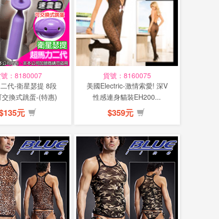
號：8180007
貨號：8160075
二代-衛星瑟提 8段
美國Electric-激情索愛! 深V
可交換式跳蛋-(特惠)
性感連身貓裝EH200...
$135元
$359元