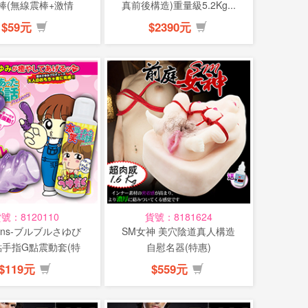
棒(無線震棒+激情
真前後構造)重量級5.2Kg...
套)-...
$59元
$2390元
號：8120110
貨號：8181624
ins-ブルブルさゆび
SM女神 美穴陰道真人構造
點手指G點震動套(特
自慰名器(特惠)
惠)
$119元
$559元