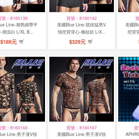
貨號：8160138
貨號：8160142
貨
ue Line-潮男綁帶平
美國Blue Line-競技猛男V
美國Bl
潮流白 L/XL B...
領挖背背心-條紋款 L/X...
挖背背
$189元
$329元
貨號：8160166
貨號：8160167
貨
ue Line-男子漢V領
美國Blue Line-男子漢V領
APHR