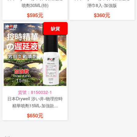
噴劑30ML(特)
溼巾8入-加強版
$595元
$360元
缺貨
貨號：8150032-1
日本Drywell 涉い井-物理控時
精華噴劑15ML-加強款...
$650元