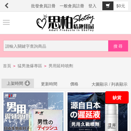
批發會員註冊
一般會員註冊
登入
$0元
商
品
分
類
新
首頁
猛男激爆專區
男用延時噴劑
品
>
>
上
市
上架時間
更新時間
價格
大圖顯示 /
列表顯示
缺貨
提
防
詐
騙
電