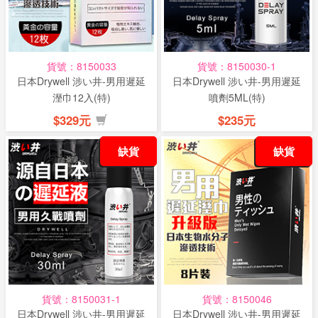
話
或
簡
貨號：8150033
貨號：8150030-1
訊
日本Drywell 涉い井-男用遲延
日本Drywell 涉い井-男用遲延
溼巾12入(特)
噴劑5ML(特)
批
$329元
$235元
發
缺貨
缺貨
說
明
貨號：8150031-1
貨號：8150046
日本Drywell 涉い井-男用遲延
日本Drywell 涉い井-男用遲延