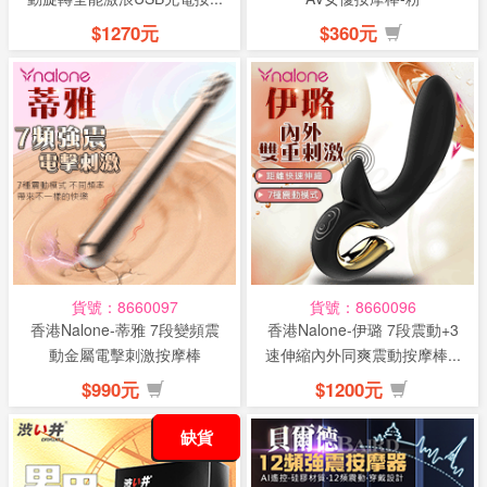
$1270元
$360元
貨號：8660097
貨號：8660096
香港Nalone-蒂雅 7段變頻震
香港Nalone-伊璐 7段震動+3
動金屬電擊刺激按摩棒
速伸縮內外同爽震動按摩棒...
$990元
$1200元
缺貨