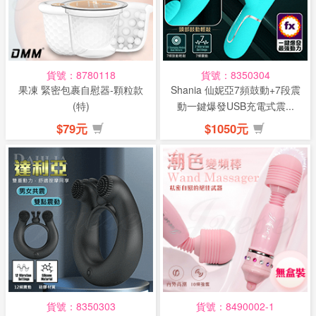
貨號：8780118
貨號：8350304
果凍 緊密包裹自慰器-顆粒款
Shania 仙妮亞7頻鼓動+7段震
(特)
動一鍵爆發USB充電式震...
$79元
$1050元
貨號：8350303
貨號：8490002-1