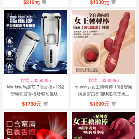
$210元
$1330元
貨號：8350305
貨號：8380066
Marissa馬麗莎 7段舌擺+12段
omysky-女王轉轉棒 10段變頻
變頻強震舌擺發聲加溫U...
螺旋宮口高潮USB充電吮...
$1780元
$1690元