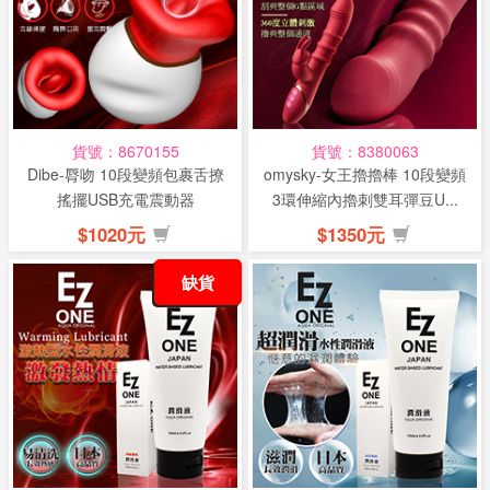
貨號：8670155
貨號：8380063
Dibe-脣吻 10段變頻包裹舌撩
omysky-女王擼擼棒 10段變頻
搖擺USB充電震動器
3環伸縮內擼刺雙耳彈豆U...
$1020元
$1350元
缺貨