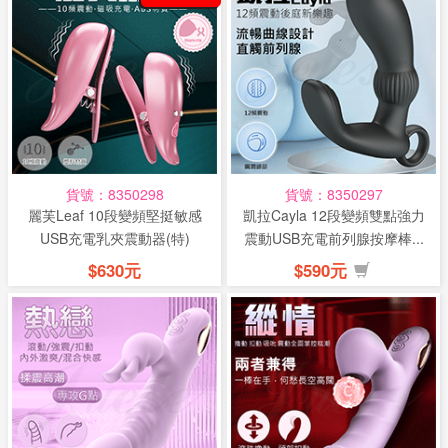
貨號：8350298
貨號：8350297
麗芙Leaf 10段變頻堅挺敏感
凱拉Cayla 12段變頻雙點強力
USB充電乳夾震動器(特)
震動USB充電前列腺按摩棒...
$630元
$590元