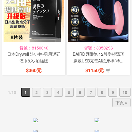
貨號：8150046
貨號：8350296
日本Drywell 涉い井-男用遲延
BAIRD貝爾德 12段變頻隱形
溼巾8入-加強版
穿戴USB充電AI按摩棒(特...
$360元
$1150元
1/10
1
2
3
4
5
6
7
8
9
10
下頁 »