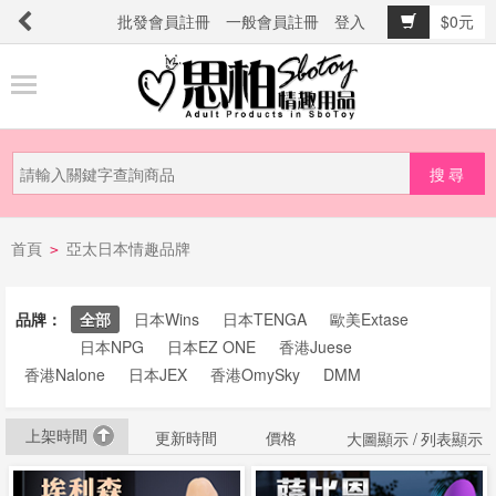
批發會員註冊
一般會員註冊
登入
$0元
商
品
分
類
新
首頁
亞太日本情趣品牌
品
>
上
市
品牌：
全部
日本Wins
日本TENGA
歐美Extase
日本NPG
日本EZ ONE
香港Juese
香港Nalone
日本JEX
香港OmySky
DMM
提
防
上架時間
詐
更新時間
價格
大圖顯示 /
列表顯示
騙
電