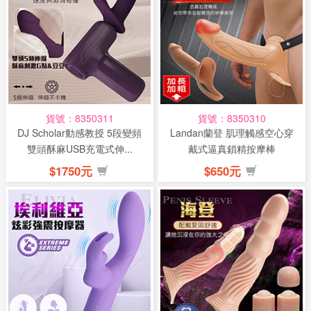
貨號：8350311
貨號：8350310
DJ Scholar動感教授 5段變頻
Landan蘭登 肌理觸感空心穿
雙頭酥麻USB充電式伸...
戴式逼真鎖精按摩棒
$1750元
$650元