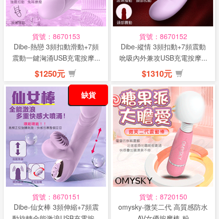
貨號：8670153
貨號：8670152
Dibe-熱戀 3頻扣動滑動+7頻
Dibe-縱情 3頻扣動+7頻震動
震動一鍵洶涌USB充電按摩...
吮吸內外兼攻USB充電按摩...
$1250元
$1310元
缺貨
貨號：8670151
貨號：8720150
Dibe-仙女棒 3頻伸縮+7頻震
omysky-微笑二代 高質感防水
動旋轉全能激浪USB充電按...
AV女優按摩棒-粉