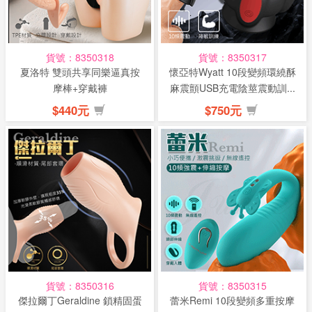
貨號：8350318
貨號：8350317
夏洛特 雙頭共享同樂逼真按
懷亞特Wyatt 10段變頻環繞酥
摩棒+穿戴褲
麻震顫USB充電陰莖震動訓...
$440元
$750元
貨號：8350316
貨號：8350315
傑拉爾丁Geraldine 鎖精固蛋
蕾米Remi 10段變頻多重按摩