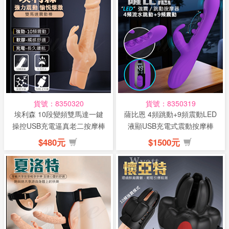
話
或
簡
訊
批
發
貨號：8350320
貨號：8350319
說
埃利森 10段變頻雙馬達一鍵
薩比恩 4頻跳動+9頻震動LED
明
操控USB充電逼真老二按摩棒
液顯USB充電式震動按摩棒
$480元
$1500元