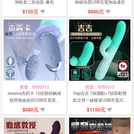
增粗老二加強套-膚色
伸縮強震USB充電無線遙控
震...
$155元
$680元
貨號：8350313
貨號：8350312
Jessica杰西卡 12段變頻觸感
Gigi吉吉 7頻擺動+7頻鼓動雙
順滑無線操控USB充電震...
點交替一鍵爆發USB充電式...
$680元
$1150元