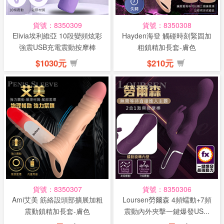
貨號：8350309
貨號：8350308
Elivia埃利維亞 10段變頻炫彩
Hayden海登 觸碰時刻緊固加
強震USB充電震動按摩棒
粗鎖精加長套-膚色
$1030元
$210元
貨號：8350307
貨號：8350306
Ami艾美 筋絡設頭部擴展加粗
Loursen勞爾森 4頻蠕動+7頻
震動鎖精加長套-膚色
震動內外夾擊一鍵爆發US...