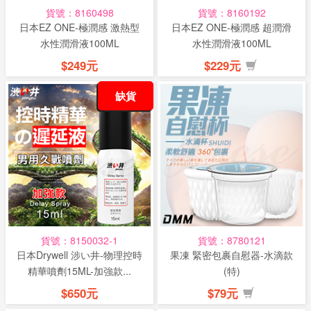
貨號：8160498
貨號：8160192
日本EZ ONE-極潤感 激熱型
日本EZ ONE-極潤感 超潤滑
水性潤滑液100ML
水性潤滑液100ML
$249元
$229元
缺貨
貨號：8150032-1
貨號：8780121
日本Drywell 涉い井-物理控時
果凍 緊密包裹自慰器-水滴款
精華噴劑15ML-加強款...
(特)
$650元
$79元