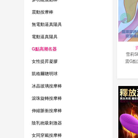
震動按摩棒
無電動逼真陽具
電動逼真陽具
G點高潮名器
雪莉S
震G點
女性提昇凝膠
凱格爾聰明球
冰晶玻璃按摩棒
滾珠旋轉按摩棒
伸縮脈衝按摩棒
陰乳吮吸刺激器
女同穿戴按摩棒