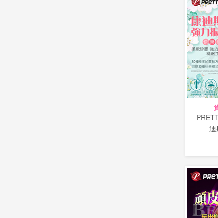
PRETT
迪