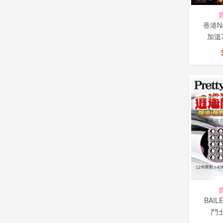
香港Na
加溫
BAILE
鬥士