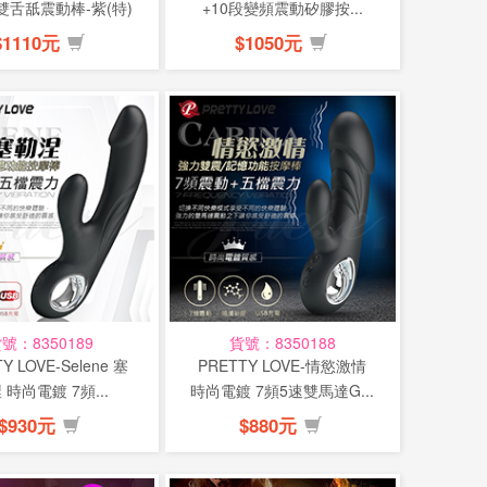
雙舌舐震動棒-紫(特)
+10段變頻震動矽膠按...
$1110元
$1050元
號：8350189
貨號：8350188
Y LOVE-Selene 塞
PRETTY LOVE-情慾激情
 時尚電鍍 7頻...
時尚電鍍 7頻5速雙馬達G...
$930元
$880元