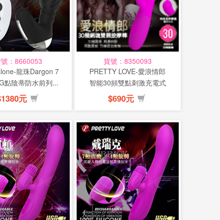
號：8660053
貨號：8350093
one-龍珠Dargon 7
PRETTY LOVE-愛浪情郎
G點陰蒂防水前列...
智能30頻雙點刺激充電式
按...
$1380元
$690元