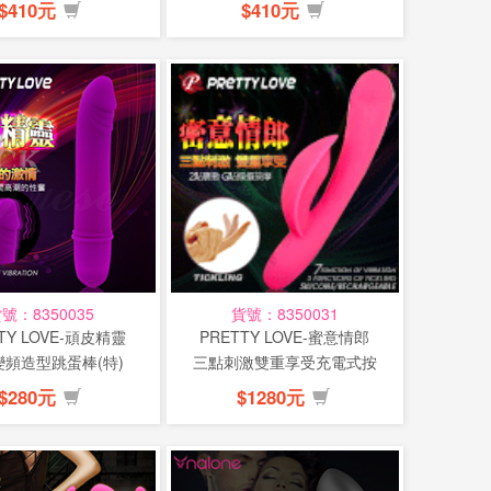
$410元
$410元
號：8350035
貨號：8350031
TY LOVE-頑皮精靈
PRETTY LOVE-蜜意情郎
變頻造型跳蛋棒(特)
三點刺激雙重享受充電式按
摩...
$280元
$1280元