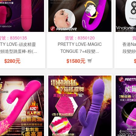
貨號：8350135
貨號：8350120
貨
TTY LOVE-頑皮精靈
PRETTY LOVE-MAGIC
香港Nal
頻造型跳蛋棒-粉(...
TONGUE 7+4段變...
段變頻
$280元
$1580元