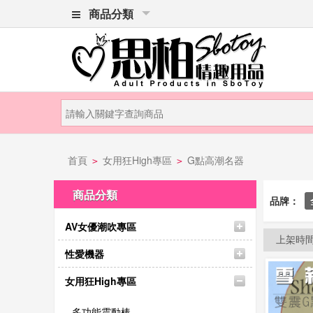
商品分類
首頁
女用狂High專區
G點高潮名器
>
>
商品分類
品牌：
AV女優潮吹專區
上架時
性愛機器
女用狂High專區
多功能震動棒