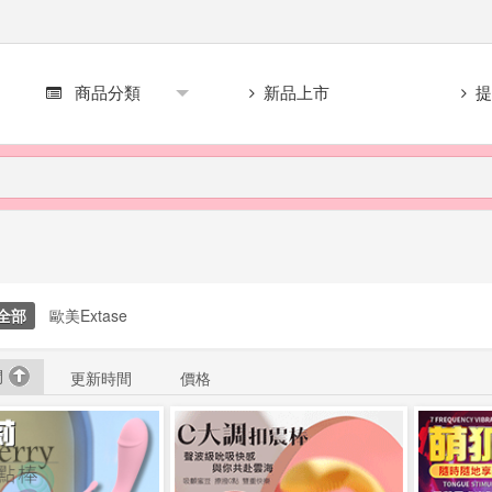
商品分類
新品上市
提
全部
歐美Extase
間
更新時間
價格