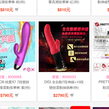
潮按摩棒-粉(特)
重高潮按摩棒-紅(特)
動伸縮
$810元
$810元
貨號：8300065
貨號：8530033
貨
OX-炫愛X7 7段變頻
DIDI 全自動7段伸縮+10段
PRETT
撞震動按摩棒-紫(特)
變頻震動抽插棒(特)
勒涅
$790元
$2790元