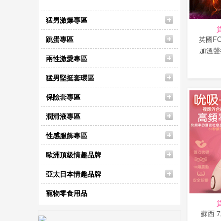
猛男激爆專區
跳蛋專區
英國FO
加溫聲
兩性激愛專區
猛男堅挺套環區
保險套專區
潤滑液專區
性感服飾專區
歐洲頂級情趣品牌
亞太日本情趣品牌
寵物零食用品
蘇西 