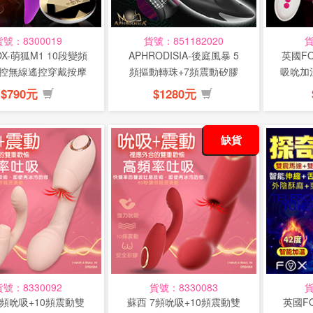
貨號：8300019
貨號：851182020
貨
X-萌狐M1 10段變頻
APHRODISIA-後庭風暴 5
英國FO
控無線遙控穿戴按摩
頻摳動轉珠+7頻震動矽膠
吸吮加
棒-...
按...
$790元
$1280元
缺貨
貨號：8330092
貨號：8330083
貨
7頻吮吸+10頻震動雙
蘇西 7頻吮吸+10頻震動雙
英國FO