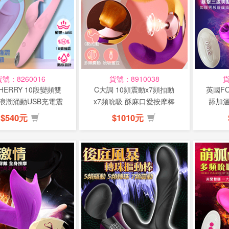
貨號：8260016
貨號：8910038
貨
HERRY 10段變頻雙
C大調 10頻震動x7頻扣動
英國FO
浪潮涌動USB充電震
x7頻吮吸 酥麻口愛按摩棒
舔加
動按...
(特)
$540元
$1010元