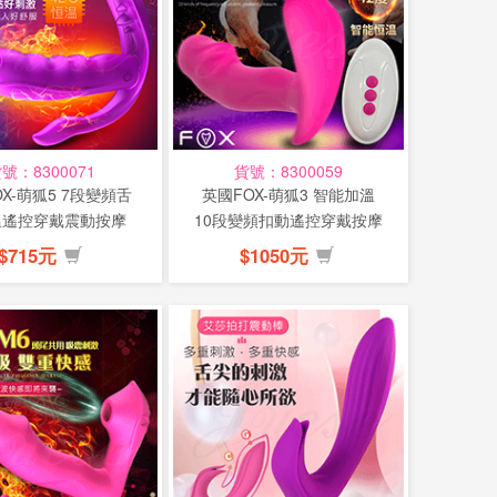
號：8300071
貨號：8300059
X-萌狐5 7段變頻舌
英國FOX-萌狐3 智能加溫
溫遙控穿戴震動按摩
10段變頻扣動遙控穿戴按摩
棒-紫(...
棒-...
$715元
$1050元