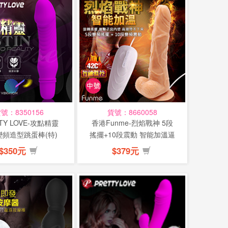
號：8350156
貨號：8660058
TY LOVE-攻點精靈
香港Funme-烈焰戰神 5段
變頻造型跳蛋棒(特)
搖擺+10段震動 智能加溫逼
真...
$350元
$379元