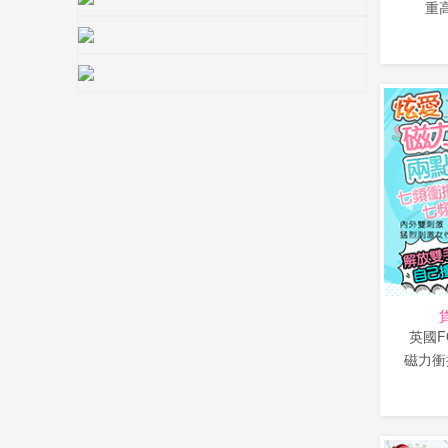
重高
英國F
磁力衝