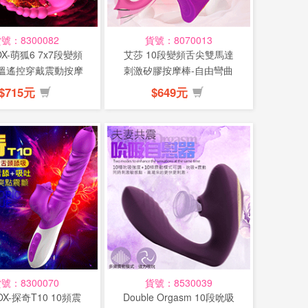
號：8300082
貨號：8070013
X-萌狐6 7x7段變頻
艾莎 10段變頻舌尖雙馬達
溫遙控穿戴震動按摩
刺激矽膠按摩棒-自由彎曲
棒-...
(特)
$715元
$649元
號：8300070
貨號：8530039
X-探奇T10 10頻震
Double Orgasm 10段吮吸