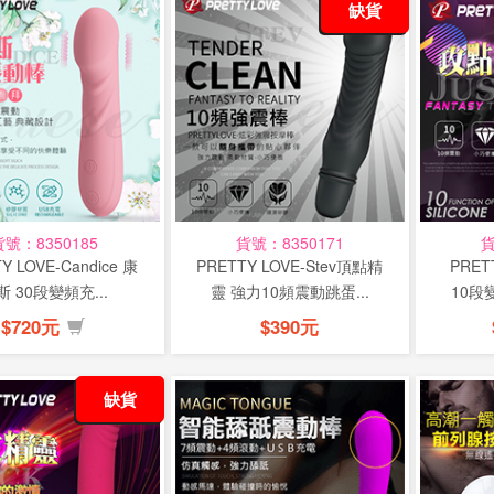
缺貨
貨號：8350185
貨號：8350171
貨
Y LOVE-Candice 康
PRETTY LOVE-Stev頂點精
PRET
斯 30段變頻充...
靈 強力10頻震動跳蛋...
10段
$720元
$390元
缺貨