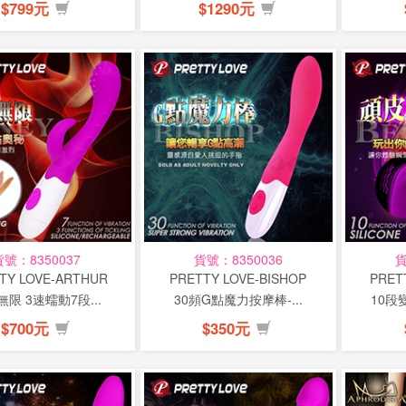
$799元
$1290元
貨號：8350037
貨號：8350036
貨
TY LOVE-ARTHUR
PRETTY LOVE-BISHOP
PRET
限 3速蠕動7段...
30頻G點魔力按摩棒-...
10段
$700元
$350元