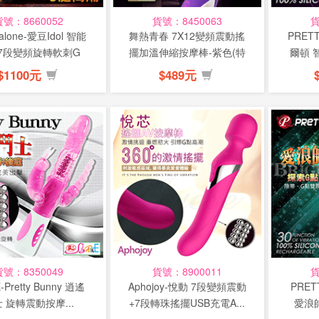
貨號：8660052
貨號：8450063
貨
lone-愛豆Idol 智能
舞熱青春 7X12變頻震動搖
PRETT
7段變頻旋轉軟刺G
擺加溫伸縮按摩棒-紫色(特
爾頓 
點...
惠)
$1100元
$489元
貨號：8350049
貨號：8900011
貨
-Pretty Bunny 逍遙
Aphojoy-悅動 7段變頻震動
PRET
 旋轉震動按摩...
+7段轉珠搖擺USB充電A...
愛浪帥