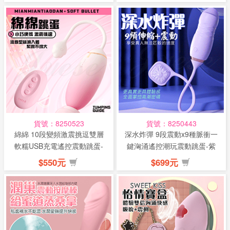
貨號：8250523
貨號：8250443
綿綿 10段變頻激震挑逗雙層
深水炸彈 9段震動x9種脈衝一
軟糯USB充電遙控震動跳蛋-
鍵洶涌遙控潮玩震動跳蛋-紫
漸變...
色(...
$550元
$699元