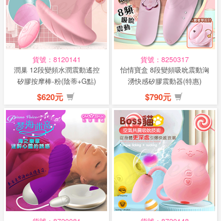
貨號：8120141
貨號：8250317
潤巢 12段變頻水潤震動遙控
怡情寶盒 8段變頻吸吮震動洶
矽膠按摩棒-粉(陰蒂+G點)
湧快感矽膠震動器(特惠)
(特...
$620元
$790元