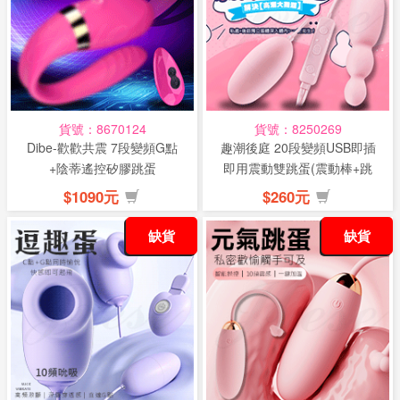
貨號：8670124
貨號：8250269
Dibe-歡歡共震 7段變頻G點
趣潮後庭 20段變頻USB即插
+陰蒂遙控矽膠跳蛋
即用震動雙跳蛋(震動棒+跳
蛋)
$1090元
$260元
缺貨
缺貨