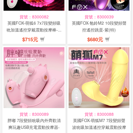
貨號：8300082
貨號：8300039
英國FOX-萌狐6 7x7段變頻吸
英國FOX-勉鈴M2 10段變頻聲
吮加溫遙控穿戴震動按摩棒-...
控遙控跳蛋-紫(特)
$715元
$680元
貨號：8300089
貨號：8300088
胖嘟 7段變頻吮吸內外齊歡清
英國FOX-萌狐M7 7段變頻聲
爽玩趣USB充電震動按摩器-
波吮吸加溫遙控穿戴震動按摩