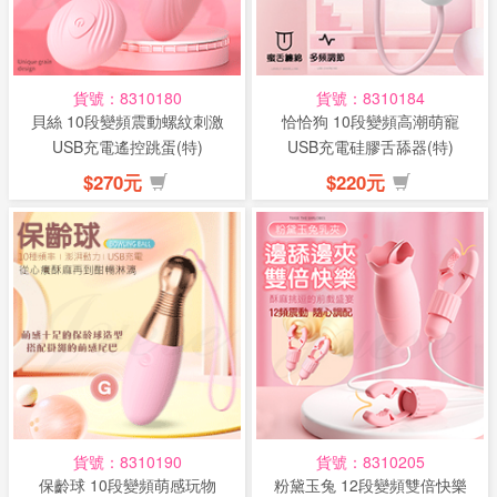
貨號：8310180
貨號：8310184
貝絲 10段變頻震動螺紋刺激
恰恰狗 10段變頻高潮萌寵
USB充電遙控跳蛋(特)
USB充電硅膠舌舔器(特)
$270元
$220元
貨號：8310190
貨號：8310205
保齡球 10段變頻萌感玩物
粉黛玉兔 12段變頻雙倍快樂