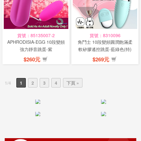
貨號：85135007-2
貨號：8310096
APHRODISIA-EGG 10段變頻
角鬥士 10段變頻圓潤飽滿柔
強力靜音跳蛋-紫
軟矽膠遙控跳蛋-藍綠色(特)
$260元
$269元
1/4
1
2
3
4
下頁 »