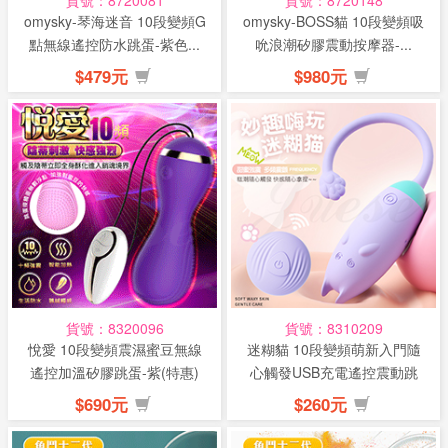
貨號：8720081
貨號：8720148
omysky-琴海迷音 10段變頻G
omysky-BOSS貓 10段變頻吸
點無線遙控防水跳蛋-紫色...
吮浪潮矽膠震動按摩器-...
$479元
$980元
貨號：8320096
貨號：8310209
悅愛 10段變頻震濕蜜豆無線
迷糊貓 10段變頻萌新入門隨
遙控加溫矽膠跳蛋-紫(特惠)
心觸發USB充電遙控震動跳
蛋-紫...
$690元
$260元