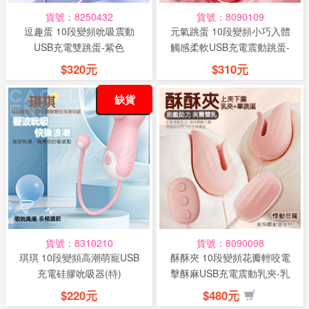
貨號：8250432
貨號：8090109
逗趣蛋 10段變頻吮吸震動
元氣跳蛋 10段變頻小巧入體
USB充電雙跳蛋-紫色
觸感柔軟USB充電震動跳蛋-
粉
$320元
$310元
缺貨
貨號：8310210
貨號：8090098
琪琪 10段變頻高潮萌寵USB
酥酥夾 10段變頻花瓣輕咬電
充電硅膠吮吸器(特)
擊酥麻USB充電震動乳夾-乳
夾+...
$220元
$480元