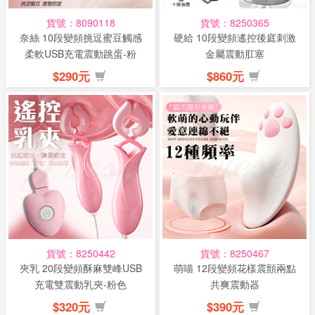
貨號：8090118
貨號：8250365
奈絲 10段變頻挑逗蜜豆觸感
硬給 10段變頻遙控後庭刺激
柔軟USB充電震動跳蛋-粉
金屬震動肛塞
$290元
$860元
貨號：8250442
貨號：8250467
夾乳 20段變頻酥麻雙峰USB
萌喵 12段變頻花樣震顫兩點
充電雙震動乳夾-粉色
共爽震動器
$320元
$390元