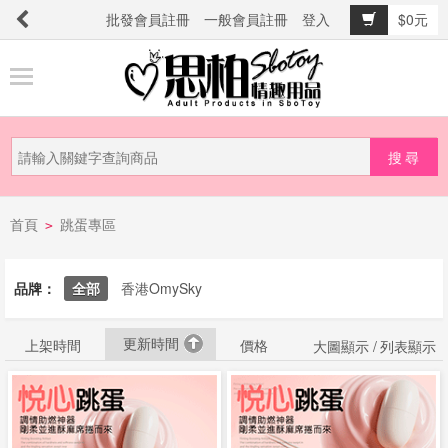
批發會員註冊
一般會員註冊
登入
$0元
商
品
分
類
新
首頁
跳蛋專區
品
>
上
市
品牌：
全部
香港OmySky
更新時間
提
上架時間
價格
大圖顯示 /
列表顯示
防
詐
騙
電