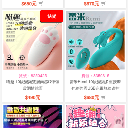
粉
棒...
$650元
$670元
缺貨
貨號：8250425
貨號：8350315
喵趣 10段變頻雙層肉感Q彈強
蕾米Remi 10段變頻多重按摩
震調情跳蛋
伸縮強震USB充電無線遙控
震...
$490元
$680元