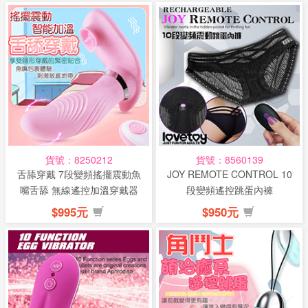
貨號：8250212
貨號：8560139
舌舔穿戴 7段變頻搖擺震動魚
JOY REMOTE CONTROL 10
嘴舌舔 無線遙控加溫穿戴器
段變頻遙控跳蛋內褲
(特)
$995元
$950元