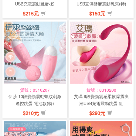
USB充電震動跳蛋-粉
USB直供酥麻震動乳夾(特)
$215元
$150元
貨號：8310207
貨號：8310208
伊莎 10段變頻震動螺紋刺激
艾瑪 9段變頻雲感柔軟爆震爽
遙控跳蛋-電池款(特)
潮USB充電震動跳蛋-紅
$210元
$290元