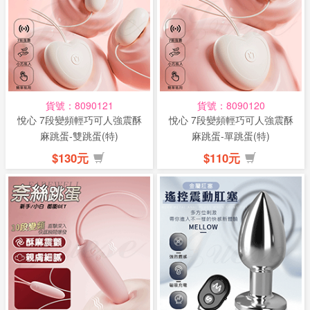
話
或
簡
訊
貨號：8090121
貨號：8090120
批
悅心 7段變頻輕巧可人強震酥
悅心 7段變頻輕巧可人強震酥
發
麻跳蛋-雙跳蛋(特)
麻跳蛋-單跳蛋(特)
說
$130元
$110元
明