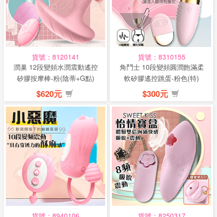
貨號：8120141
貨號：8310155
潤巢 12段變頻水潤震動遙控
角鬥士 10段變頻圓潤飽滿柔
矽膠按摩棒-粉(陰蒂+G點)
軟矽膠遙控跳蛋-粉色(特)
(特...
$620元
$300元
貨號：8940106
貨號：8250317