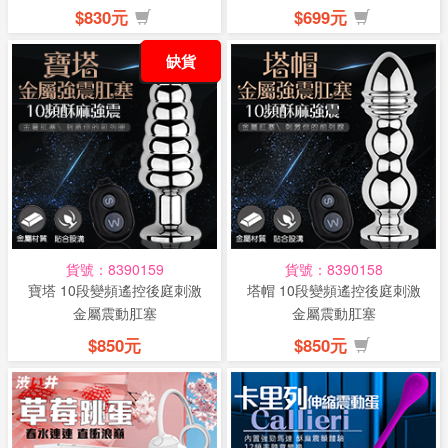
色(...
$830元
$699元
缺貨
貨號：8390159
貨號：8390158
寶塔 10段變頻遙控後庭刺激
塔帽 10段變頻遙控後庭刺激
金屬震動肛塞
金屬震動肛塞
$850元
$850元