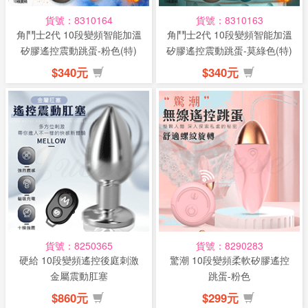
貨號：8310164
貨號：8310163
角鬥士2代 10段變頻智能加溫
角鬥士2代 10段變頻智能加溫
矽膠遙控震動跳蛋-粉色(特)
矽膠遙控震動跳蛋-莫綠色(特)
$340元
$340元
貨號：8250365
貨號：8290283
硬給 10段變頻遙控後庭刺激
驚潮 10段變頻柔軟矽膠遙控
金屬震動肛塞
跳蛋-粉色
$860元
$299元