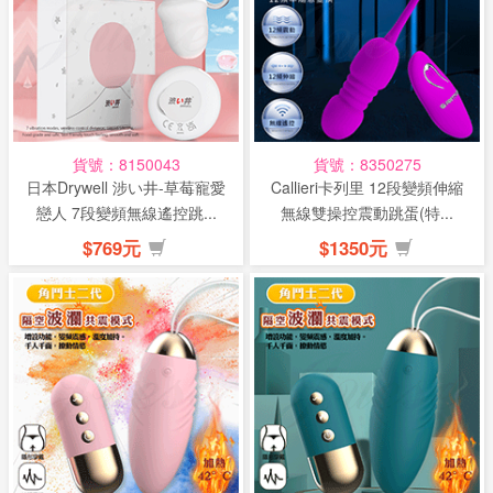
貨號：8150043
貨號：8350275
日本Drywell 涉い井-草莓寵愛
Callieri卡列里 12段變頻伸縮
戀人 7段變頻無線遙控跳...
無線雙操控震動跳蛋(特...
$769元
$1350元