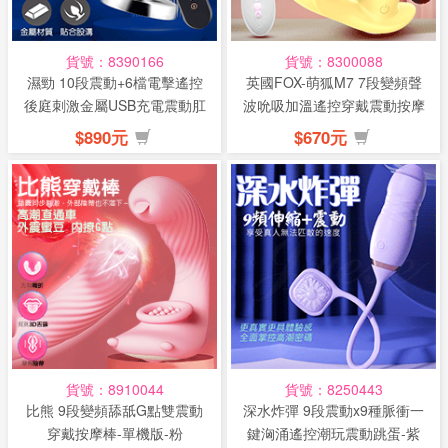
貨號：8390166
貨號：8300088
濕勁 10段震動+6檔電擊遙控
英國FOX-萌狐M7 7段變頻聲
後庭刺激金屬USB充電震動肛
波吮吸加溫遙控穿戴震動按摩
塞...
棒...
$890元
$670元
貨號：8910044
貨號：8250443
比熊 9段變頻舔舐G點雙震動
深水炸彈 9段震動x9種脈衝一
穿戴按摩棒-單機版-粉
鍵洶涌遙控潮玩震動跳蛋-紫