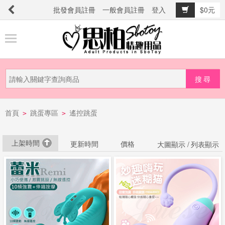
批發會員註冊
一般會員註冊
登入
$0元
商
品
分
類
新
首頁
跳蛋專區
遙控跳蛋
品
>
>
上
市
上架時間
更新時間
價格
大圖顯示 /
列表顯示
提
防
詐
騙
電