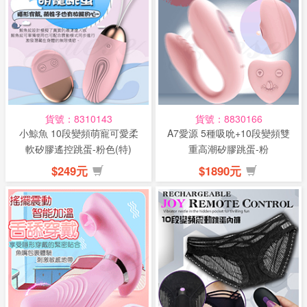
貨號：8310143
貨號：8830166
小鯨魚 10段變頻萌寵可愛柔
A7愛源 5種吸吮+10段變頻雙
軟矽膠遙控跳蛋-粉色(特)
重高潮矽膠跳蛋-粉
$249元
$1890元