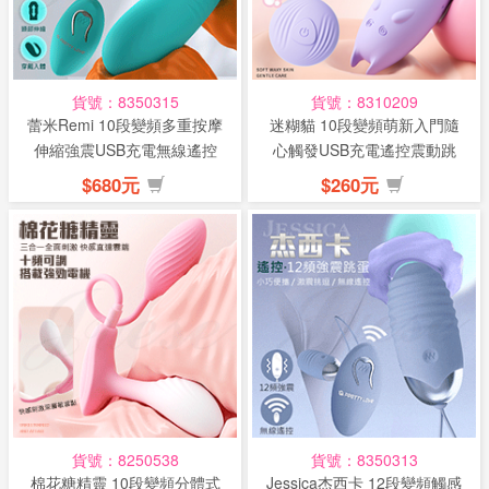
話
或
簡
貨號：8350315
貨號：8310209
訊
蕾米Remi 10段變頻多重按摩
迷糊貓 10段變頻萌新入門隨
伸縮強震USB充電無線遙控
心觸發USB充電遙控震動跳
震...
蛋-紫...
批
$680元
$260元
發
說
明
貨號：8250538
貨號：8350313
棉花糖精靈 10段變頻分體式
Jessica杰西卡 12段變頻觸感