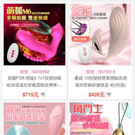
貨號：8300082
貨號：8070015
英國FOX-萌狐6 7x7段變頻吸
桑妮 10段變頻雙重體驗高潮
吮加溫遙控穿戴震動按摩棒-...
遙控穿戴矽膠跳蛋-粉(特惠)
$715元
$420元