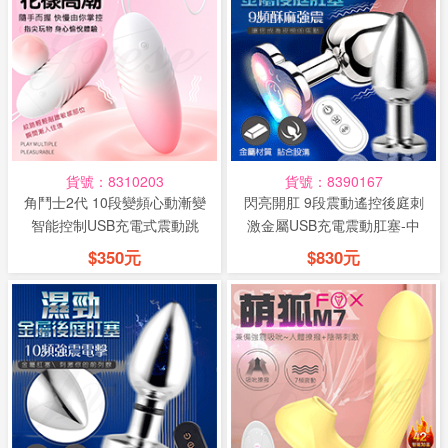
貨號：8310203
貨號：8390167
角鬥士2代 10段變頻心動漸變
閃亮開肛 9段震動遙控後庭刺
智能控制USB充電式震動跳
激金屬USB充電震動肛塞-中
蛋-...
號
$350元
$830元