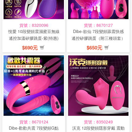
貨號：8320096
貨號：8670127
悅愛 10段變頻震濕蜜豆無線
Dibe-欲仙 7段變頻舔震快感
遙控加溫矽膠跳蛋-紫(特惠)
遙控矽膠跳蛋（附三種頭套）
(...
$690元
$650元
貨號：8670124
貨號：8350249
Dibe-歡歡共震 7段變頻G點
沃克 12段變頻隱形穿戴 震動