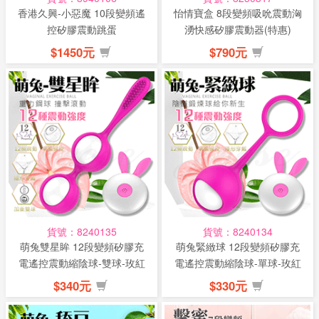
香港久興-小惡魔 10段變頻遙
怡情寶盒 8段變頻吸吮震動洶
控矽膠震動跳蛋
湧快感矽膠震動器(特惠)
$1450元
$790元
貨號：8240135
貨號：8240134
萌兔雙星眸 12段變頻矽膠充
萌兔緊緻球 12段變頻矽膠充
電遙控震動縮陰球-雙球-玫紅
電遙控震動縮陰球-單球-玫紅
(特...
(特...
$340元
$330元