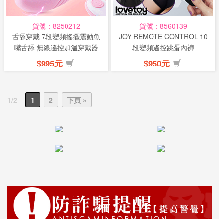
貨號：8250212
貨號：8560139
舌舔穿戴 7段變頻搖擺震動魚
JOY REMOTE CONTROL 10
嘴舌舔 無線遙控加溫穿戴器
段變頻遙控跳蛋內褲
(特)
$995元
$950元
1/2
1
2
下頁 »