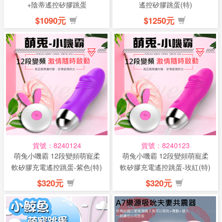
+陰蒂遙控矽膠跳蛋
遙控矽膠跳蛋(特)
$1090元
$1250元
貨號：8240124
貨號：8240123
萌兔小嘰霸 12段變頻萌寵柔
萌兔小嘰霸 12段變頻萌寵柔
軟矽膠充電遙控跳蛋-紫色(特)
軟矽膠充電遙控跳蛋-玫紅(特)
$320元
$320元