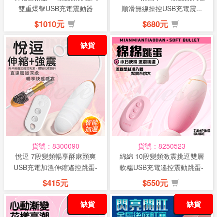
雙重爆擊USB充電震動器
順滑無線操控USB充電震...
$1010元
$680元
缺貨
貨號：8300090
貨號：8250523
悅逗 7段變頻暢享酥麻顫爽
綿綿 10段變頻激震挑逗雙層
USB充電加溫伸縮遙控跳蛋-
軟糯USB充電遙控震動跳蛋-
白(特...
漸變...
$415元
$550元
缺貨
缺貨