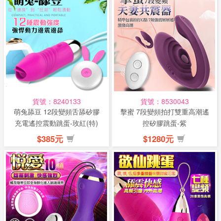
貨號：8240133
貨號：8530043
萌兔舔豆 12段變頻舌舔矽膠
擊蜜 7段變頻拍打雙重高潮遙
充電遙控震動跳蛋-玫紅(特)
控矽膠跳蛋-紫
$385元
$1280元