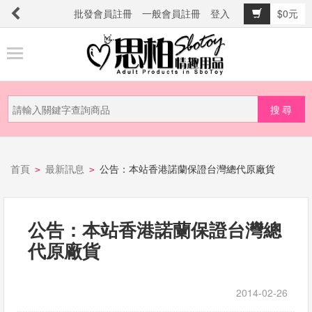
批發會員註冊
一般會員註冊
登入
$0元
商
品
分
類
新
品
首頁
最新訊息
公告：本站香港諾蘭保證台灣總代原廠貨
>
>
上
市
公告：本站香港諾蘭保證台灣總
提
代原廠貨
防
詐
騙
2014-02-26
電