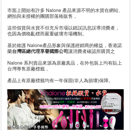
話
市面上開始有許多 Nalone 產品來源不明的水貨在網站、
或
網拍與未授權的團購部落格販售，
簡
這些假貨與水貨不但充斥市場以錯誤訊息誤導消費者，
訊
也因為價格亂標而嚴重破壞市場機制。
基於維護 Nalone
產品形象與保護經銷商的權益，香港諾
批
蘭
台灣區總代理享譽國際公司
讓消費者確認所購買之
發
Nalone 系列貨品來源為原廠真品，在外包裝上均有貼上
說
台灣專售原廠標籤，
明
產品上有原廠標籤均有一年保固(非人為損壞)保障。