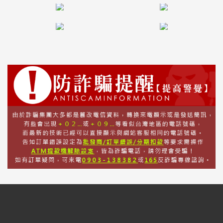
話
或
簡
訊
批
發
說
明