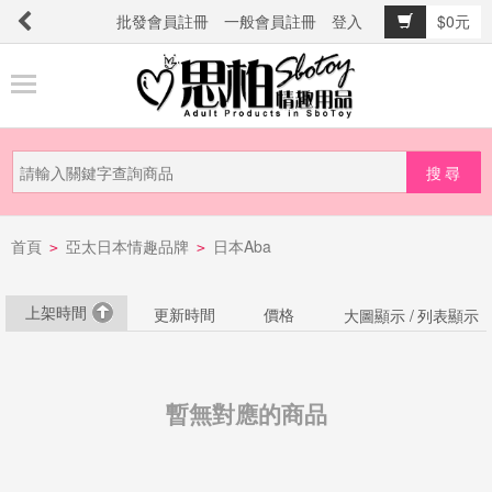
批發會員註冊
一般會員註冊
登入
$0元
商
品
分
類
新
首頁
亞太日本情趣品牌
日本Aba
品
>
>
上
市
上架時間
更新時間
價格
大圖顯示 /
列表顯示
提
防
暫無對應的商品
詐
騙
電