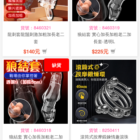
貨號：8460321
貨號：8460319
龍刺套龍鬚刺激加粗加長老二
狼結套 實心加長加粗老二加
套
長套-透明L
$140元
$225元
缺貨
貨號：8460318
貨號：8250411
狼結套 實心加長加粗老二加
滾筒式按摩鍛鍊情趣滾珠