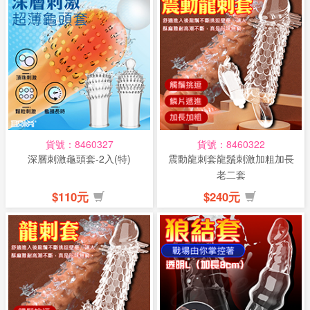
貨號：8460327
貨號：8460322
深層刺激龜頭套-2入(特)
震動龍刺套龍鬚刺激加粗加長
老二套
$110元
$240元