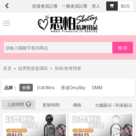
批發會員註冊
一般會員註冊
登入
$0元
商
品
分
類
新
首頁
猛男堅挺套環區
加長/粗專用套
品
>
>
上
市
品牌：
全部
日本Wins
香港OmySky
DMM
上架時間
提
更新時間
價格
大圖顯示 /
列表顯示
防
詐
騙
電