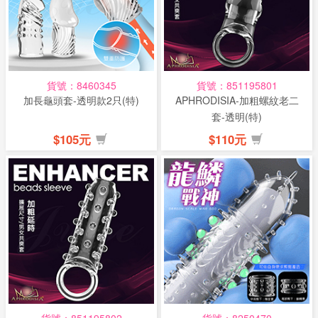
貨號：8460345
貨號：851195801
加長龜頭套-透明款2只(特)
APHRODISIA-加粗螺紋老二
套-透明(特)
$105元
$110元