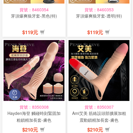
貨號：8460354
貨號：8460353
芽須爆爽狼牙套-黑色(特)
芽須爆爽狼牙套-透明(特)
$119元
$119元
貨號：8350308
貨號：8350307
Hayden海登 觸碰時刻緊固加
Ami艾美 筋絡設頭部擴展加粗
粗鎖精加長套-膚色
震動鎖精加長套-膚色
$210元
$210元