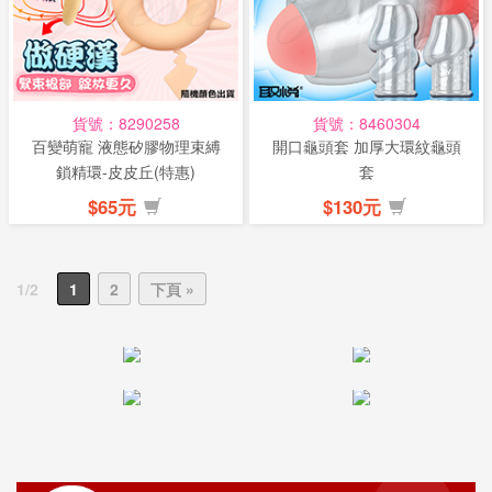
貨號：8290258
貨號：8460304
百變萌寵 液態矽膠物理束縛
開口龜頭套 加厚大環紋龜頭
鎖精環-皮皮丘(特惠)
套
$65元
$130元
1/2
1
2
下頁 »