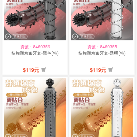
話
或
簡
訊
貨號：8460356
貨號：8460355
批
炫舞顆粒狼牙套-黑色(特)
炫舞顆粒狼牙套-透明(特)
發
說
$119元
$119元
明