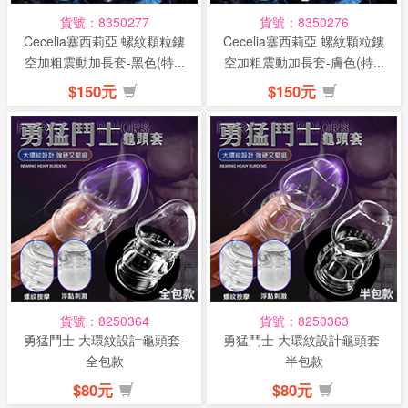
貨號：8350277
貨號：8350276
Cecelia塞西莉亞 螺紋顆粒鏤
Cecelia塞西莉亞 螺紋顆粒鏤
空加粗震動加長套-黑色(特...
空加粗震動加長套-膚色(特...
$150元
$150元
貨號：8250364
貨號：8250363
勇猛鬥士 大環紋設計龜頭套-
勇猛鬥士 大環紋設計龜頭套-
全包款
半包款
$80元
$80元