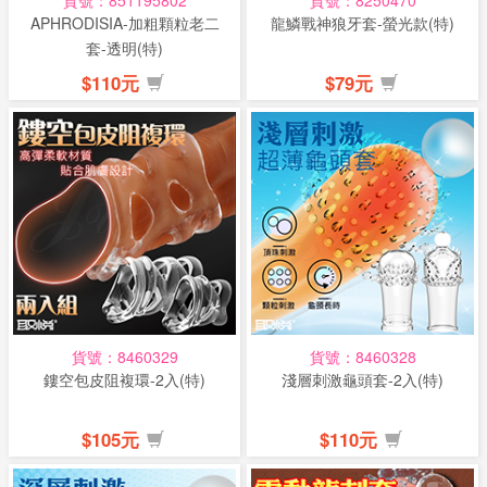
貨號：851195802
貨號：8250470
APHRODISIA-加粗顆粒老二
龍鱗戰神狼牙套-螢光款(特)
套-透明(特)
$110元
$79元
貨號：8460329
貨號：8460328
鏤空包皮阻複環-2入(特)
淺層刺激龜頭套-2入(特)
$105元
$110元