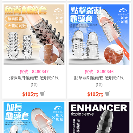
貨號：8460347
貨號：8460346
爆珠魚脊龜頭套-透明款2只
點擊弱刺龜頭套-透明款2只
(特)
(特)
$105元
$105元