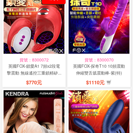
貨號：8300072
貨號：8300070
英國FOX-鎖愛A1 7頻x2段電
英國FOX-探奇T10 10頻震動
擊震動 無線遙控三重鎖精矽...
伸縮雙舌舐震動棒-紫(特)
$770元
$1110元