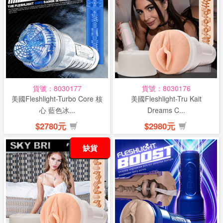
話
或
簡
訊
批
貨號：8030177
貨號：8030176
發
美國Fleshlight-Turbo Core 核
美國Fleshlight-Tru Kait
說
心 藍色冰...
Dreams C...
明
$2780元
$2980元
缺貨