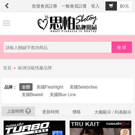
批發會員註冊
一般會員註冊
登入
$0元
商
品
分
類
新
首頁
歐洲頂級情趣品牌
品
>
上
市
品牌：
全部
美國Fleshlight
美國Selebritee
美國Bswish
美國Blue Line
提
上架時間
防
更新時間
價格
大圖顯示 /
列表顯示
詐
騙
電