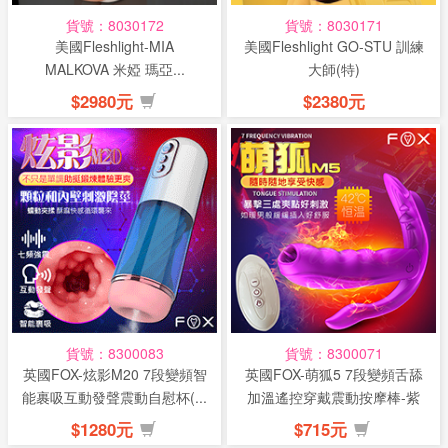
貨號：8030172
貨號：8030171
美國Fleshlight-MIA
美國Fleshlight GO-STU 訓練
MALKOVA 米婭 瑪亞...
大師(特)
$2980元
$2380元
貨號：8300083
貨號：8300071
英國FOX-炫影M20 7段變頻智
英國FOX-萌狐5 7段變頻舌舔
能裹吸互動發聲震動自慰杯(...
加溫遙控穿戴震動按摩棒-紫
(...
$1280元
$715元