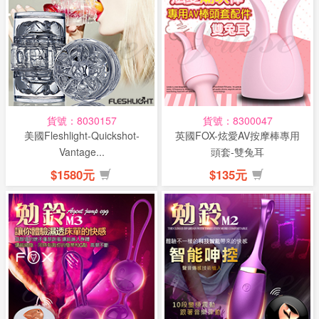
貨號：8030157
貨號：8300047
美國Fleshlight-Quickshot-
英國FOX-炫愛AV按摩棒專用
Vantage...
頭套-雙兔耳
$1580元
$135元