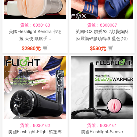
貨號：8030163
貨號：8300067
美國Fleshlight-Kendra 卡德
英國FOX-鎖愛A2 7頻變頻酥
拉 天使 陰唇手...
麻震顫矽膠鎖精環-藍色(特)
$2980元
$580元
貨號：8030162
貨號：8030161
美國Fleshlight-Flight 慾望專
美國Fleshlight-Sleeve