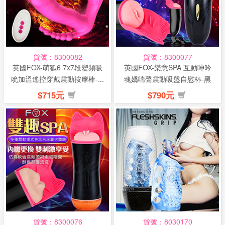
貨號：8300082
貨號：8300077
英國FOX-萌狐6 7x7段變頻吸
英國FOX-樂意SPA 互動呻吟
吮加溫遙控穿戴震動按摩棒-...
魂嬌喘聲震動吸盤自慰杯-黑
(...
$715元
$790元
貨號：8300076
貨號：8030170