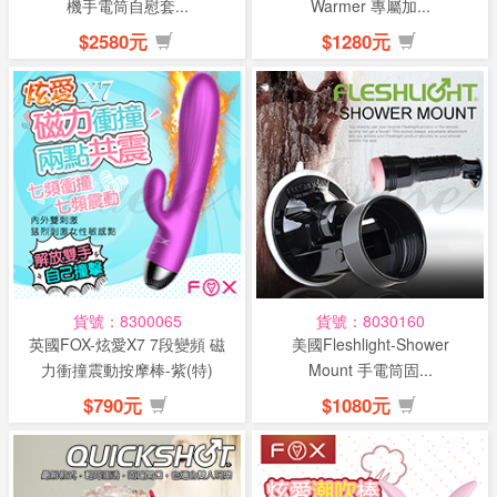
機手電筒自慰套...
Warmer 專屬加...
$2580元
$1280元
貨號：8300065
貨號：8030160
英國FOX-炫愛X7 7段變頻 磁
美國Fleshlight-Shower
力衝撞震動按摩棒-紫(特)
Mount 手電筒固...
$790元
$1080元