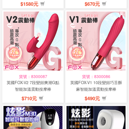
棒...
$1580元
$670元
貨號：8300087
貨號：8300086
英國FOX-V2 7段變頻爽潮G點
英國FOX-V1 10段變頻巧舌酥
智能加溫震動按摩棒
麻智能加溫震動按摩棒
$710元
$490元