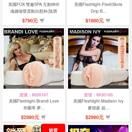
英國FOX-雙趣SPA 互動呻吟
美國Fleshlight-FleshSknis
魂嬌喘聲震動自慰杯(陰唇
Grip B...
+口...
$790元
$1880元
貨號：8030167
貨號：8030165
美國Fleshlight-Brandi Love
美國Fleshlight-Madison Ivy
布蘭蒂 夢...
麥德森 超...
$2980元
$2980元
缺貨