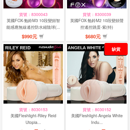
貨號：8300043
貨號：8300039
英國FOX-勉鈴M3 10段變頻智
英國FOX-勉鈴M2 10段變頻聲
能感應無線遙控防水縮陰球(...
控遙控跳蛋-紫(特)
$990元
$680元
缺貨
貨號：8030153
貨號：8030152
美國Fleshlight-Riley Reid
美國Fleshlight-Angela White
Utopia...
Indu...