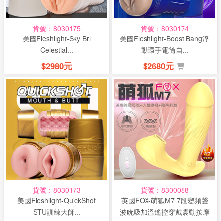
貨號：8030175
貨號：8030174
美國Fleshlight-Sky Bri
美國Fleshlight-Boost Bang浮
Celestial...
動環手電筒自...
$2980元
$2680元
貨號：8030173
貨號：8300088
美國Fleshlight-QuickShot
英國FOX-萌狐M7 7段變頻聲
STU訓練大師...
波吮吸加溫遙控穿戴震動按摩