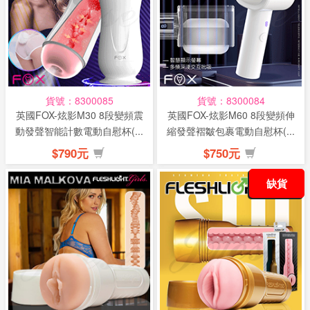
貨號：8300085
貨號：8300084
英國FOX-炫影M30 8段變頻震
英國FOX-炫影M60 8段變頻伸
動發聲智能計數電動自慰杯(...
縮發聲褶皺包裹電動自慰杯(...
$790元
$750元
缺貨