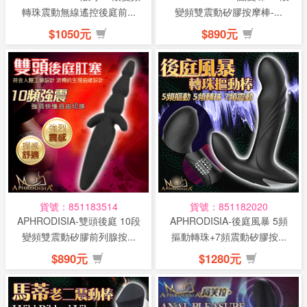
轉珠震動無線遙控後庭前...
變頻雙震動矽膠按摩棒-...
$1050元
$890元
貨號：851183514
貨號：851182020
APHRODISIA-雙頭後庭 10段
APHRODISIA-後庭風暴 5頻
變頻雙震動矽膠前列腺按...
摳動轉珠+7頻震動矽膠按...
$890元
$1280元