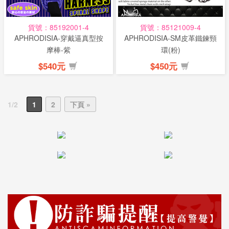
貨號：85192001-4
貨號：85121009-4
APHRODISIA-穿戴逼真型按
APHRODISIA-SM皮革鐵鍊頸
摩棒-紫
環(粉)
$540元
$450元
1/2
1
2
下頁 »