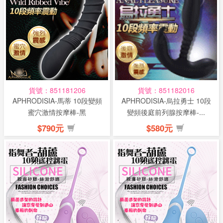
貨號：851181206
貨號：851182016
APHRODISIA-馬蒂 10段變頻
APHRODISIA-烏拉勇士 10段
蜜穴激情按摩棒-黑
變頻後庭前列腺按摩棒-...
$790元
$580元