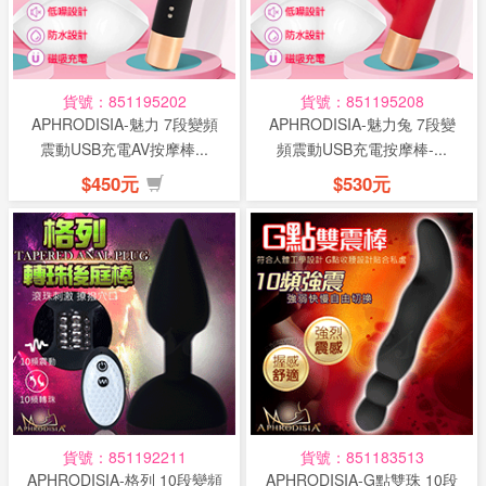
話
或
簡
貨號：851195202
貨號：851195208
訊
APHRODISIA-魅力 7段變頻
APHRODISIA-魅力兔 7段變
震動USB充電AV按摩棒...
頻震動USB充電按摩棒-...
批
$450元
$530元
發
說
明
貨號：851192211
貨號：851183513
APHRODISIA-格列 10段變頻
APHRODISIA-G點雙珠 10段