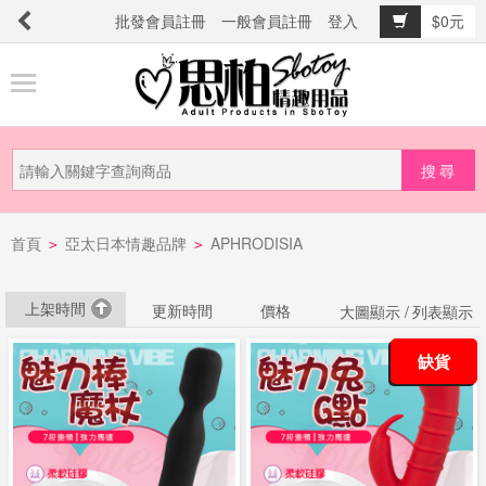
批發會員註冊
一般會員註冊
登入
$0元
商
品
分
類
新
首頁
亞太日本情趣品牌
APHRODISIA
品
>
>
上
市
上架時間
更新時間
價格
大圖顯示 /
列表顯示
缺貨
提
防
詐
騙
電