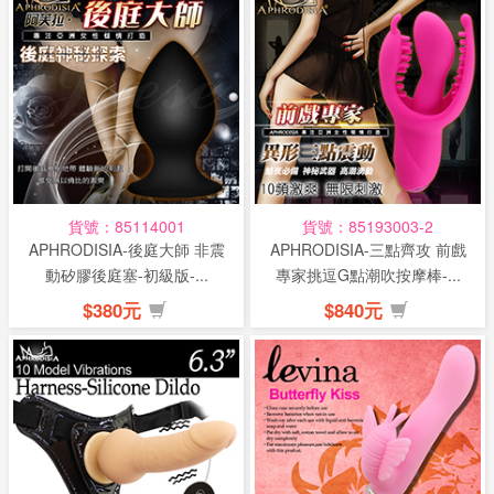
貨號：85114001
貨號：85193003-2
APHRODISIA-後庭大師 非震
APHRODISIA-三點齊攻 前戲
動矽膠後庭塞-初級版-...
專家挑逗G點潮吹按摩棒-...
$380元
$840元