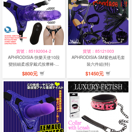
貨號：85192004-2
貨號：85121003
APHRODISIA-快樂天使10段
APHRODISIA-SM紫色絨毛套
變頻細柔感穿戴式按摩棒-...
裝六件組(特)
$800元
$1450元