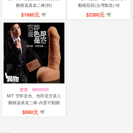
翻模逼真老二棒(特)
翻模屁屁(台灣製造)-特
$1980元
$2380元
貨號：8850003
MIT 空即是色、色即是空真人
翻模逼真老二棒-內置可動關
節(...
$990元