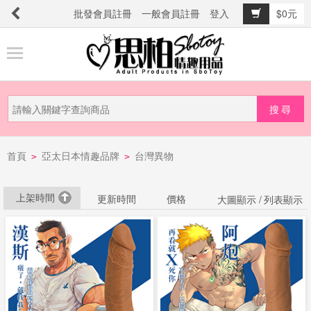
批發會員註冊
一般會員註冊
登入
$0元
商
品
分
類
新
首頁
亞太日本情趣品牌
台灣異物
品
>
>
上
市
上架時間
更新時間
價格
大圖顯示 /
列表顯示
提
防
詐
騙
電