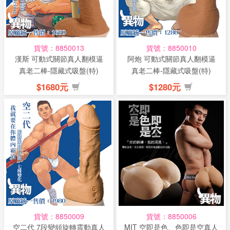
話
或
簡
貨號：8850013
貨號：8850010
訊
漢斯 可動式關節真人翻模逼
阿炮 可動式關節真人翻模逼
真老二棒-隱藏式吸盤(特)
真老二棒-隱藏式吸盤(特)
批
$1680元
$1280元
發
說
明
貨號：8850009
貨號：8850006
空二代 7段變頻旋轉震動真人
MIT 空即是色、色即是空真人