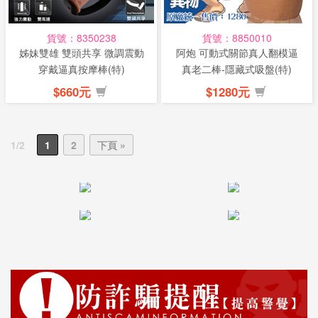
貨號：8350238
貨號：8850010
姊妹雙雄 雙頭共享 微調震動
阿炮 可動式關節真人翻模逼
穿戴逼真按摩棒(特)
真老二棒-隱藏式吸盤(特)
$660元
$1280元
1/2
1
2
下頁 »