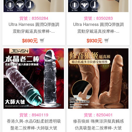
貨號：8350284
貨號：8350283
Ultra Harness 圓潤Q彈微調
Ultra Harness 圓潤Q彈微調
震動穿戴逼真按摩棒-...
震動穿戴逼真按摩棒-...
$690元
$930元
貨號：8940119
貨號：8250401
香港久興-水晶G點柔韌透明吸
修吾狼姬 嗨爽澎湃擬真觸感
盤老二按摩棒-大師版大號
仿真吸盤老二按摩棒-大號