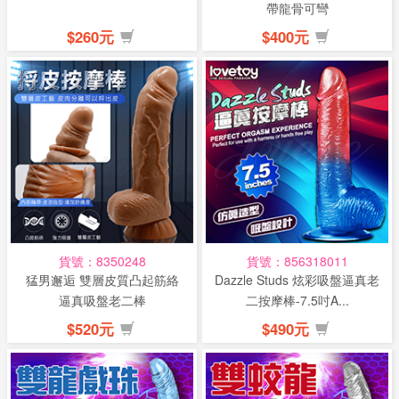
帶龍骨可彎
$260元
$400元
貨號：8350248
貨號：856318011
猛男邂逅 雙層皮質凸起筋絡
Dazzle Studs 炫彩吸盤逼真老
逼真吸盤老二棒
二按摩棒-7.5吋A...
$520元
$490元