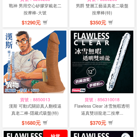
戰神 男用空心矽膠穿戴老二
男爵 雙層工藝逼真老二吸盤
按摩棒-大號
按摩棒(特)
$1290元
$350元
貨號：8850013
貨號：856310018
漢斯 可動式關節真人翻模逼
Flawless Clear 冰雪無暇透明
真老二棒-隱藏式吸盤(特)
逼真雙頭龍老二按摩...
$1680元
$370元
缺貨