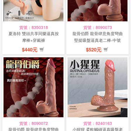
話
或
簡
貨號：8350318
貨號：8090073
訊
夏洛特 雙頭共享同樂逼真按
龍骨伯爵 龍骨肆意角度彎曲
摩棒+穿戴褲
堅挺吸盤逼真老二棒-中號
批
$440元
$520元
發
說
明
貨號：8090072
貨號：8240163
龍骨伯爵 龍骨肆意角度彎曲
小猩猩 柔軟觸碰逼真吸盤老