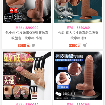
貨號：8290292
貨號：8350269
包小弟 包皮嬌嫩Q彈矽膠仿真
公爵 超大尺寸逼真老二吸盤
吸盤老二按摩棒-小號
按摩棒(特)
$580元
$390元
貨號：8290285
貨號：8350266