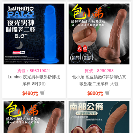
貨號：856319021
貨號：8290293
Lumino 夜光男神吸盤矽膠按
包小弟 包皮嬌嫩Q彈矽膠仿真
摩棒-8吋(特)
吸盤老二按摩棒-大號
$480元
$800元