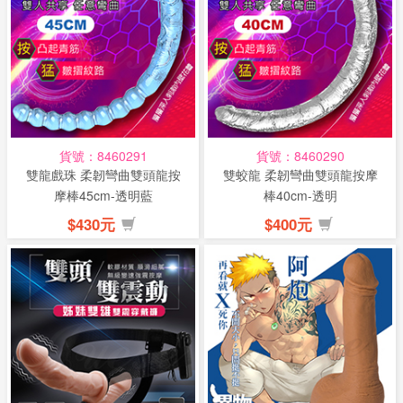
貨號：8460291
貨號：8460290
雙龍戲珠 柔韌彎曲雙頭龍按
雙蛟龍 柔韌彎曲雙頭龍按摩
摩棒45cm-透明藍
棒40cm-透明
$430元
$400元