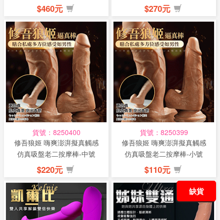
$460元
$270元
貨號：8250400
貨號：8250399
修吾狼姬 嗨爽澎湃擬真觸感
修吾狼姬 嗨爽澎湃擬真觸感
仿真吸盤老二按摩棒-中號
仿真吸盤老二按摩棒-小號
$220元
$110元
缺貨