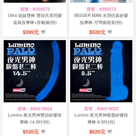
貨號：8350273
貨號：8350272
Ultra 姐妹雙棒 雙頭共享同樂
BIGGER MAN 水潤仿真矽膠
逼真按摩棒+穿戴褲(特)
按摩棒-可彎曲龍骨(特)
$399元
$520元
貨號：856319024
貨號：856319022
Lumino 夜光男神雙頭矽膠按
Lumino 夜光男神吸盤矽膠按
摩棒-14.5吋(特)
摩棒-8.5吋(特)
$520元
$620元