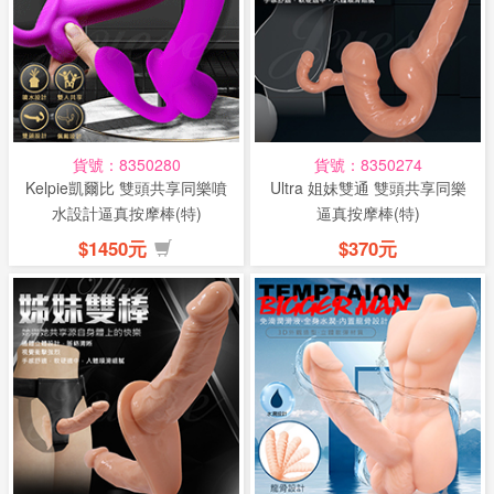
貨號：8350280
貨號：8350274
Kelpie凱爾比 雙頭共享同樂噴
Ultra 姐妹雙通 雙頭共享同樂
水設計逼真按摩棒(特)
逼真按摩棒(特)
$1450元
$370元