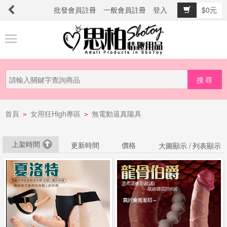
批發會員註冊
一般會員註冊
登入
$0元
商
品
分
類
新
首頁
女用狂High專區
無電動逼真陽具
品
>
>
上
市
上架時間
更新時間
價格
大圖顯示 /
列表顯示
提
防
詐
騙
電