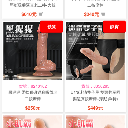
堅挺吸盤逼真老二棒-大號
二按摩棒
$610元
$240元
缺貨
缺貨
貨號：8240162
貨號：8350285
黑猩猩 柔軟觸碰逼真吸盤老
Ultra迷情雙子星 雙頭共享同
二按摩棒
樂逼真按摩棒+穿戴褲(特)
$250元
$449元