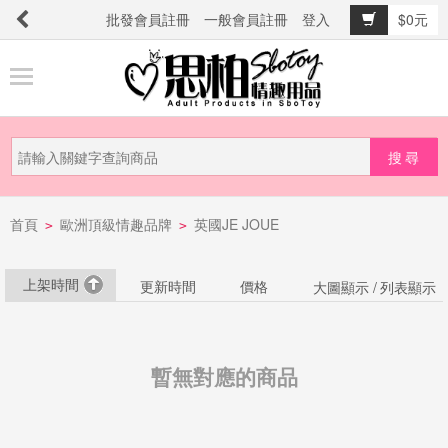
批發會員註冊
一般會員註冊
登入
$0元
商
品
分
類
新
首頁
歐洲頂級情趣品牌
英國JE JOUE
品
>
>
上
市
上架時間
更新時間
價格
大圖顯示 /
列表顯示
提
防
暫無對應的商品
詐
騙
電