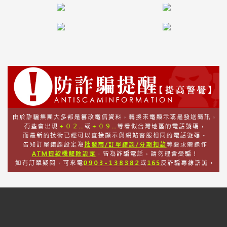
話
或
簡
訊
批
發
說
明