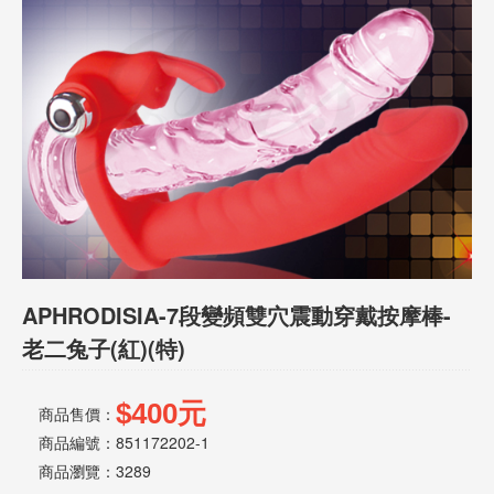
話
或
簡
訊
批
發
說
明
APHRODISIA-7段變頻雙穴震動穿戴按摩棒-
老二兔子(紅)(特)
$400元
商品售價：
商品編號：851172202-1
商品瀏覽：
3289