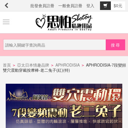
批發會員註冊
一般會員註冊
登入
$0元
商
品
分
類
新
品
首頁
亞太日本情趣品牌
APHRODISIA
APHRODISIA-7段變頻
>
>
>
雙穴震動穿戴按摩棒-老二兔子(紅)(特)
上
市
提
防
詐
騙
電