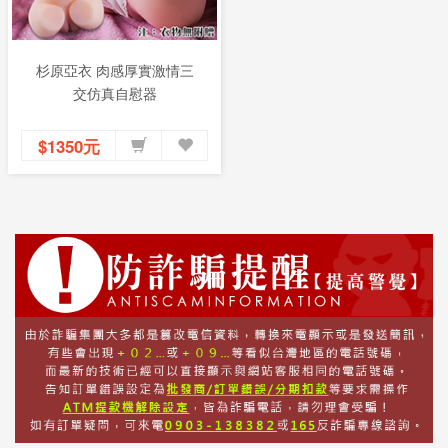
杉原亞衣 肉感厚實激情三
交仿真自慰器
$1350元