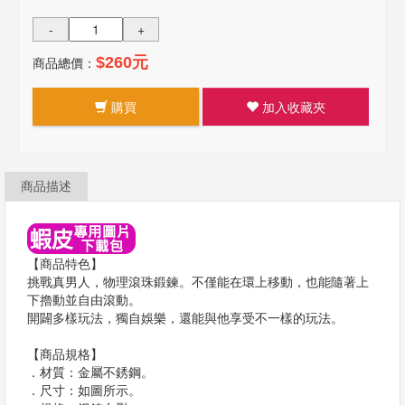
-
+
商品總價：
$260元
購買
加入收藏夾
商品描述
【商品特色】
挑戰真男人，物理滾珠鍛鍊。不僅能在環上移動，也能隨著上
下擼動並自由滾動。
開闢多樣玩法，獨自娛樂，還能與他享受不一樣的玩法。
【商品規格】
．材質：金屬不銹鋼。
．尺寸：如圖所示。