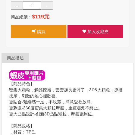
-
+
商品總價：
$119元
購買
加入收藏夾
商品描述
【商品特色】
密集大顆粒，觸鬚撩撥，套套加長更薄了，3D&大顆粒，撩撥
按摩，刺激的她心裡歡喜。
更貼合-緊繃感十足，不脫落，肆意愛欲放肆。
更刺激-360度密集大顆粒摩擦，重複糕潮不終止。
更大凸點設計-創新3D凸點顆粒，摩擦更到位。
【商品規格】
．材質：TPE。