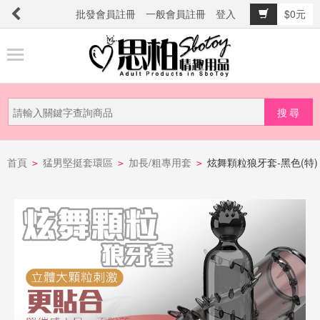
批發會員註冊
一般會員註冊
登入
$0元
商
品
分
類
新
品
首頁
猛男堅挺套環區
加長/粗專用套
炫舞顆粒狼牙套-黑色(特)
>
>
>
上
市
提
防
詐
騙
電