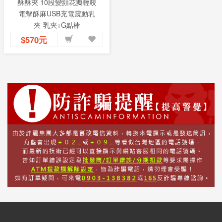
酥酥夾 10段變頻花瓣輕咬
電擊酥麻USB充電震動乳
夾-乳夾+G點棒
$570元