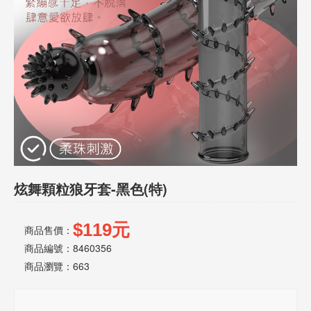
話
或
簡
訊
批
發
說
明
炫舞顆粒狼牙套-黑色(特)
$119元
商品售價：
商品編號：8460356
商品瀏覽：
663