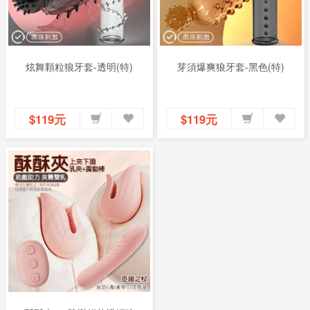
炫舞顆粒狼牙套-透明(特)
芽須爆爽狼牙套-黑色(特)
$119元
$119元