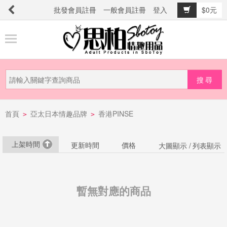
批發會員註冊
一般會員註冊
登入
$0元
商
品
分
類
新
首頁
亞太日本情趣品牌
香港PINSE
品
>
>
上
市
上架時間
更新時間
價格
大圖顯示 /
列表顯示
提
防
暫無對應的商品
詐
騙
電