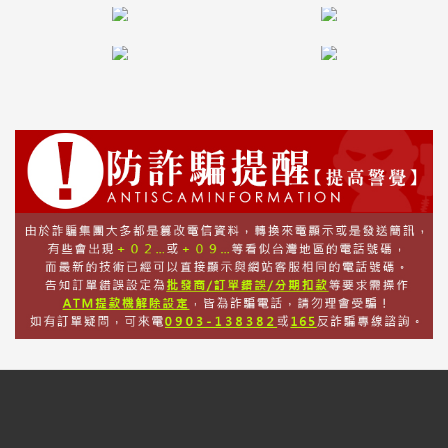
話
或
簡
訊
批
發
說
明