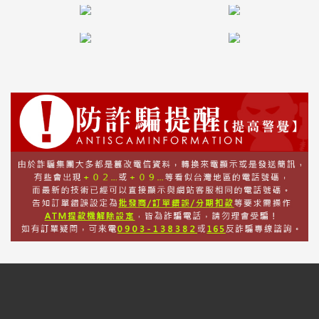
話
或
簡
訊
批
發
說
明