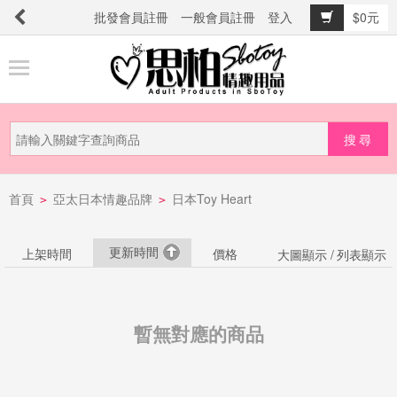
批發會員註冊
一般會員註冊
登入
$0元
商
品
分
類
新
首頁
亞太日本情趣品牌
日本Toy Heart
品
>
>
上
市
更新時間
上架時間
價格
大圖顯示 /
列表顯示
提
防
暫無對應的商品
詐
騙
電