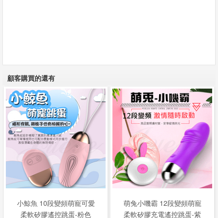
顧客購買的還有
小鯨魚 10段變頻萌寵可愛
萌兔小嘰霸 12段變頻萌寵
柔軟矽膠遙控跳蛋-粉色
柔軟矽膠充電遙控跳蛋-紫