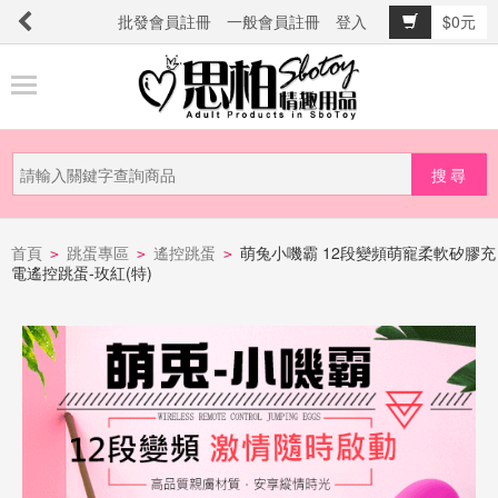
批發會員註冊
一般會員註冊
登入
$0元
商
品
分
類
新
品
首頁
跳蛋專區
遙控跳蛋
萌兔小嘰霸 12段變頻萌寵柔軟矽膠充
>
>
>
電遙控跳蛋-玫紅(特)
上
市
提
防
詐
騙
電