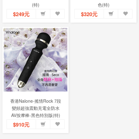
(特)
色(特)
$249元
$320元
香港Nalone-搖情Rock 7段
變頻超強震動充電全防水
AV按摩棒-黑色特別版(特)
$910元