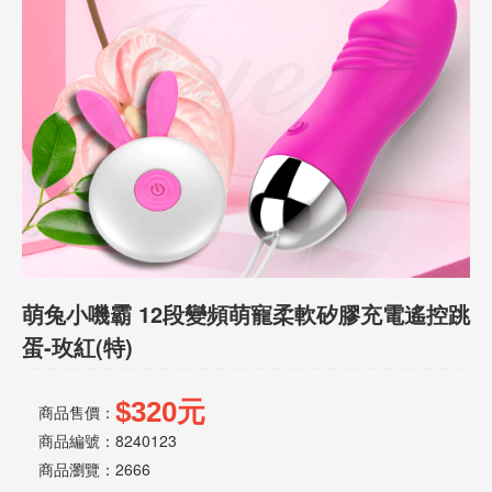
話
或
簡
訊
批
發
說
明
萌兔小嘰霸 12段變頻萌寵柔軟矽膠充電遙控跳
蛋-玫紅(特)
$320元
商品售價：
商品編號：8240123
商品瀏覽：
2666