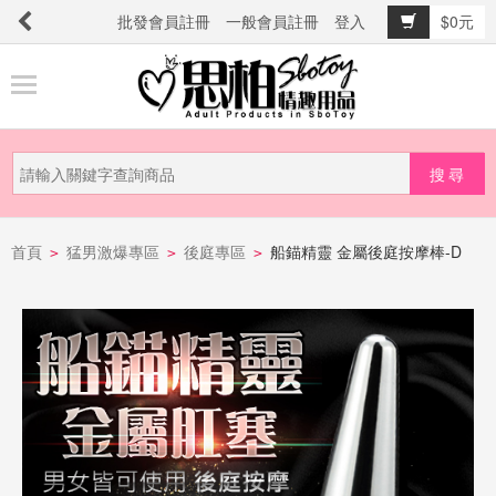
批發會員註冊
一般會員註冊
登入
$0元
商
品
分
類
新
品
首頁
猛男激爆專區
後庭專區
船錨精靈 金屬後庭按摩棒-D
>
>
>
上
市
提
防
詐
騙
電