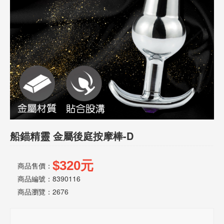
話
或
簡
訊
批
發
說
明
船錨精靈 金屬後庭按摩棒-D
$320元
商品售價：
商品編號：8390116
商品瀏覽：
2676