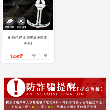
船錨精靈 金屬後庭按摩棒-
A(特)
$250元