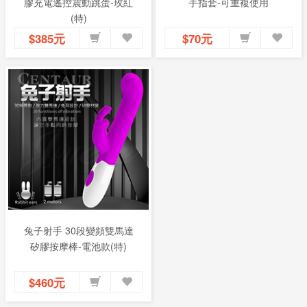
膠充電遙控震動跳蛋-玫紅
手指套-可重複使用
(特)
$385元
$70元
兔子射手 30段變頻雙馬達
矽膠按摩棒-電池款(特)
$460元