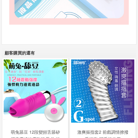
顧客購買的還有
萌兔舔豆 12段變頻舌舔矽
激爽摳指套2 前戲調情撩撥