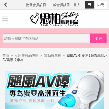
批發會員註冊
一般會員註冊
登入
$0元
商
品
分
類
新
品
首頁
女用狂High專區
震動按摩棒
颶風AV棒 多速8頻液晶顯示
>
>
>
AV震動按摩棒
上
市
提
防
詐
騙
電