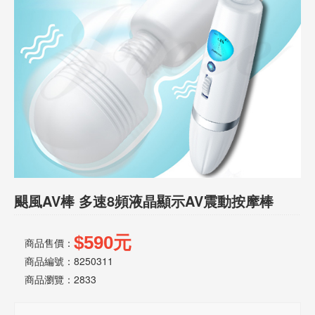
話
或
簡
訊
批
發
說
明
颶風AV棒 多速8頻液晶顯示AV震動按摩棒
$590元
商品售價：
商品編號：8250311
商品瀏覽：
2833