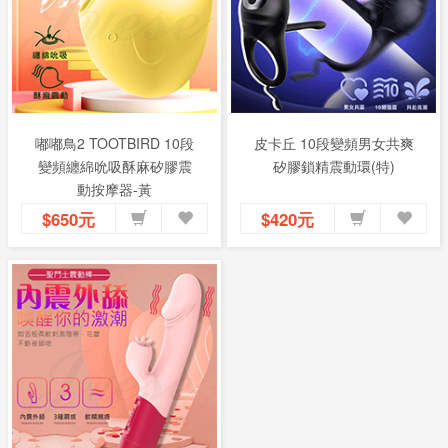
嘟嘟鳥2 TOOTBIRD 10段
皮卡丘 10段變頻男女共爽
變頻纏綿吮吸酥麻矽膠震
矽膠鎖精震動環(特)
動按摩器-黃
$650元
$420元