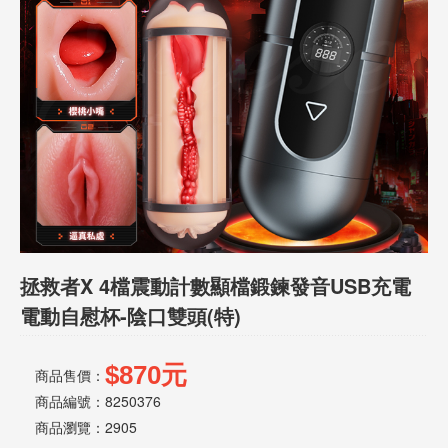
話
或
簡
訊
批
發
說
明
拯救者X 4檔震動計數顯檔鍛鍊發音USB充電
電動自慰杯-陰口雙頭(特)
$870元
商品售價：
商品編號：8250376
商品瀏覽：
2905