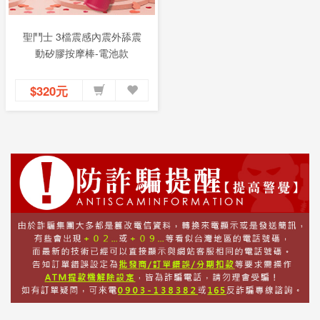
聖鬥士 3檔震感內震外舔震
動矽膠按摩棒-電池款
$320元