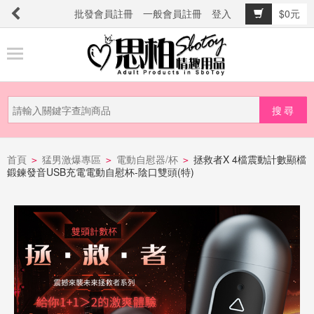
批發會員註冊
一般會員註冊
登入
$0元
商
品
分
類
新
品
首頁
猛男激爆專區
電動自慰器/杯
拯救者X 4檔震動計數顯檔
>
>
>
鍛鍊發音USB充電電動自慰杯-陰口雙頭(特)
上
市
提
防
詐
騙
電