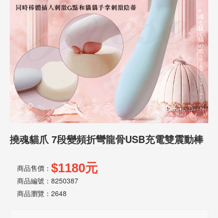
話
或
簡
訊
批
發
說
明
撓魂貓爪 7段變頻折彎龍骨USB充電雙震動棒
$1180元
商品售價：
商品編號：8250387
商品瀏覽：
2648