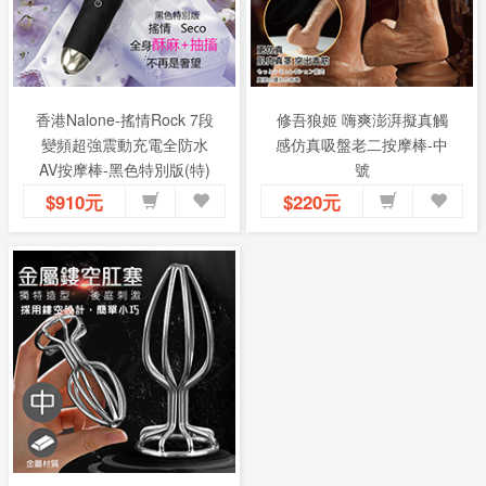
香港Nalone-搖情Rock 7段
修吾狼姬 嗨爽澎湃擬真觸
變頻超強震動充電全防水
感仿真吸盤老二按摩棒-中
AV按摩棒-黑色特別版(特)
號
$910元
$220元