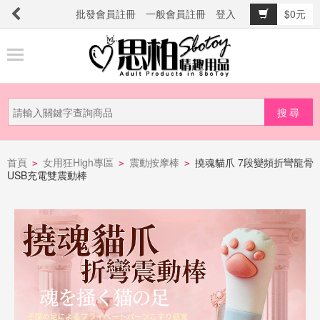
批發會員註冊
一般會員註冊
登入
$0元
商
品
分
類
新
品
首頁
女用狂High專區
震動按摩棒
撓魂貓爪 7段變頻折彎龍骨
>
>
>
USB充電雙震動棒
上
市
提
防
詐
騙
電