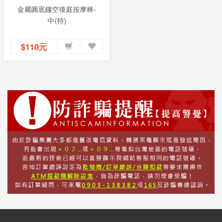
金屬圓底鏤空後庭按摩棒-
中(特)
$110元