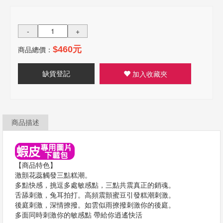
-
+
商品總價：
$460元
缺貨登記
加入收藏夾
商品描述
【商品特色】
激顫花蕊觸發三點糕潮。
多點快感，挑逗多處敏感點，三點共震真正的銷魂。
舌舔刺激，兔耳拍打。高頻震顫蜜豆引發糕潮刺激。
後庭刺激，深情撩撥。如雲似雨撩撥刺激你的後庭。
多面同時刺激你的敏感點 帶給你逍遙快活