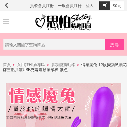
批發會員註冊
一般會員註冊
登入
$0元
商
品
分
類
新
品
首頁
女用狂High專區
多功能震動棒
情感魔兔 12段變頻激顫花
>
>
>
蕊三點共震USB充電震動按摩棒-紫色
上
市
提
防
詐
騙
電