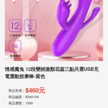
話
或
簡
訊
批
發
說
明
情感魔兔 12段變頻激顫花蕊三點共震USB充
電震動按摩棒-紫色
$460元
商品售價：
商品編號：8240149
商品瀏覽：
1990