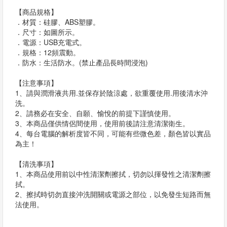
【商品規格】
．材質：硅膠、ABS塑膠。
．尺寸：如圖所示。
．電源：USB充電式。
．規格：12頻震動。
．防水：生活防水。(禁止產品長時間浸泡)
【注意事項】
1、請與潤滑液共用.並保存於陰涼處，欲重覆使用.用後清水沖
洗。
2、請務必在安全、自願、愉悅的前提下謹慎使用。
3、本商品僅供情侶間使用，使用前後請注意清潔衛生。
4、每台電腦的解析度皆不同，可能有些微色差，顏色皆以實品
為主！
【清洗事項】
1、本商品使用前以中性清潔劑擦拭，切勿以揮發性之清潔劑擦
拭。
2、擦拭時切勿直接沖洗開關或電源之部位，以免發生短路而無
法使用。