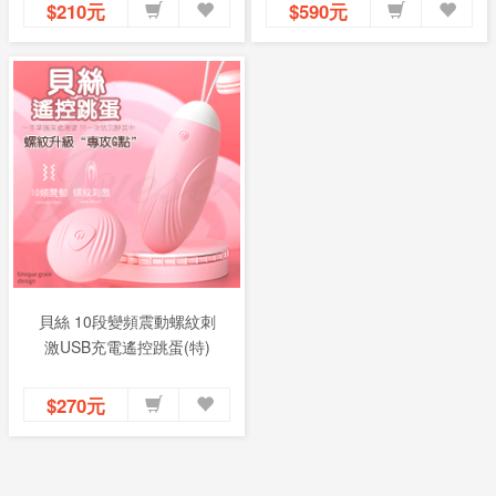
$210元
$590元
貝絲 10段變頻震動螺紋刺
激USB充電遙控跳蛋(特)
$270元