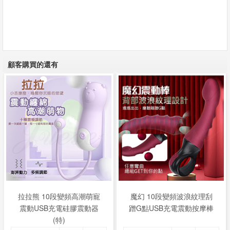
顧客購買的還有
拉拉熊 10段變頻高潮萌寵
魔幻 10段變頻波浪紋理刮
震動USB充電硅膠震動器
蹭G點USB充電震動按摩棒
(特)