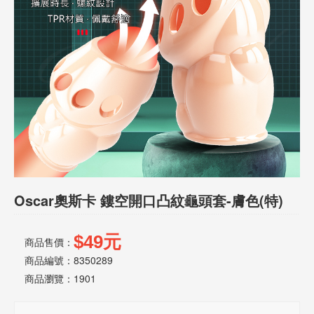
話
或
簡
訊
批
發
說
明
Oscar奧斯卡 鏤空開口凸紋龜頭套-膚色(特)
$49元
商品售價：
商品編號：8350289
商品瀏覽：
1901