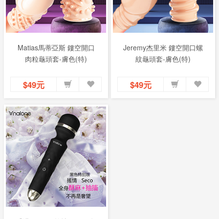
Matias馬蒂亞斯 鏤空開口
Jeremy杰里米 鏤空開口螺
肉粒龜頭套-膚色(特)
紋龜頭套-膚色(特)
$49元
$49元