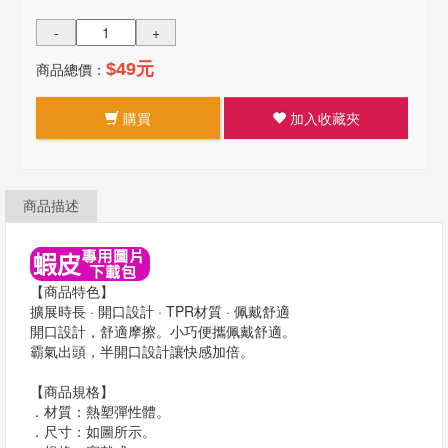
-
+
商品總價：
$49元
購買
加入收藏夾
商品描述
【商品特色】
擴展時長 · 開口設計 · TPR材質 · 佩戴舒適
開口設計，舒適摩擦。小巧便攜佩戴舒適。
霸氣出頭，半開口設計讓快感加倍。
【商品規格】
．材質：熱塑彈性體。
．尺寸：如圖所示。