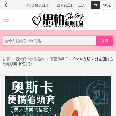
批發會員註冊
一般會員註冊
登入
$0元
商
品
分
類
新
品
首頁
亞太日本情趣品牌
百樂BAILE
Oscar奧斯卡 鏤空開口凸
>
>
>
紋龜頭套-膚色(特)
上
市
提
防
詐
騙
電