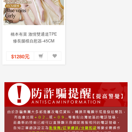
橋本有菜 激情雙通道TPE
修長腿模自慰器-45CM
$1280元