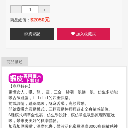
-
+
商品總價：
$2050元
缺貨登記
加入收藏夾
商品描述
【商品特色】
更懂女人，吸、舔 、震，三合一秒潮一浪接一浪。仿生多功能
吸舌舔跳蛋，1+1+1+1的四重快樂。
前戲調情，纏綿吮吸，酥麻舌舔，高頻震動。
開啟章吸光震動模式，三顆震動棒輕輕遊走全身敏感部位。
6種模式精準全包裹，仿生學設計，模仿章魚吸盤原理深度吮
吸，帶來更美好的糕潮體驗。
加寬加厚吸嘴，深度包裹，聲波活化蜜豆深處8000多個敏感神