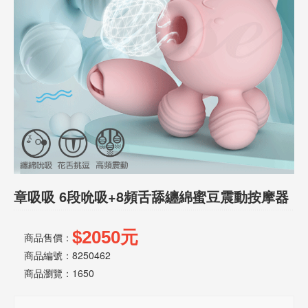
話
或
簡
訊
批
發
說
明
章吸吸 6段吮吸+8頻舌舔纏綿蜜豆震動按摩器
$2050元
商品售價：
商品編號：8250462
商品瀏覽：
1650