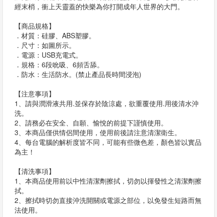
經末梢，衝上天靈蓋的快樂為你打開成年人世界的大門。
【商品規格】
．材質：硅膠、ABS塑膠。
．尺寸：如圖所示。
．電源：USB充電式。
．規格：6段吮吸、6頻舌舔。
．防水：生活防水。(禁止產品長時間浸泡)
【注意事項】
1、請與潤滑液共用.並保存於陰涼處，欲重覆使用.用後清水沖
洗。
2、請務必在安全、自願、愉悅的前提下謹慎使用。
3、本商品僅供情侶間使用，使用前後請注意清潔衛生。
4、每台電腦的解析度皆不同，可能有些微色差，顏色皆以實品
為主！
【清洗事項】
1、本商品使用前以中性清潔劑擦拭，切勿以揮發性之清潔劑擦
拭。
2、擦拭時切勿直接沖洗開關或電源之部位，以免發生短路而無
法使用。