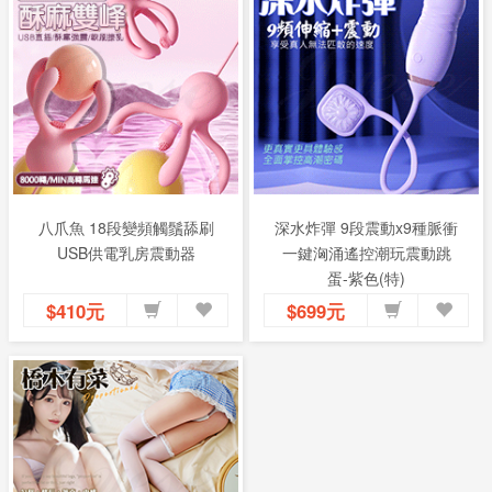
八爪魚 18段變頻觸鬚舔刷
深水炸彈 9段震動x9種脈衝
USB供電乳房震動器
一鍵洶涌遙控潮玩震動跳
蛋-紫色(特)
$410元
$699元