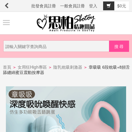
批發會員註冊
一般會員註冊
登入
$0元
商
品
分
類
新
品
首頁
女用狂High專區
陰乳吮吸刺激器
章吸吸 6段吮吸+8頻舌
>
>
>
舔纏綿蜜豆震動按摩器
上
市
提
防
詐
騙
電