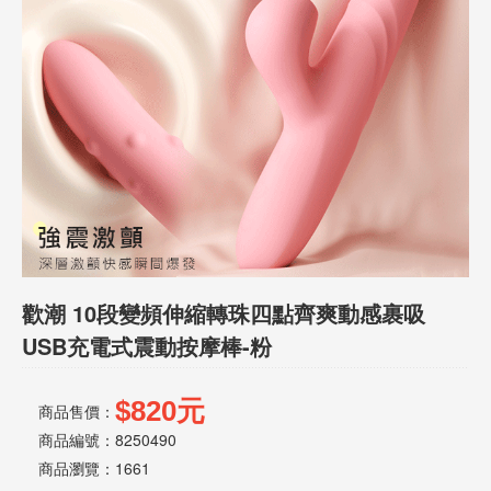
話
或
簡
訊
批
發
說
明
歡潮 10段變頻伸縮轉珠四點齊爽動感裹吸
USB充電式震動按摩棒-粉
$820元
商品售價：
商品編號：8250490
商品瀏覽：
1661