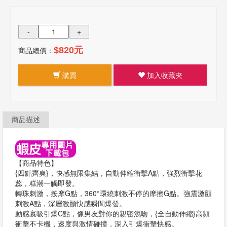
-
+
商品總價：
$820元
購買
加入收藏夾
商品描述
【商品特色】
{四點齊爽}，快感無限集結，自動伸縮衝擊A點，強烈衝擊花
蕊，糕潮一觸即發。
轉珠刺激，按摩G點，360°環繞刺激不停的摩擦G點。強震激顫
刺激A點，深層激顫快感瞬間爆發。
動感裹吸引爆C點，像男友對你的親密濕吻，{全自動伸縮}高頻
衝擊不卡機，速度與激情碰撞，深入引爆衝擊快感。