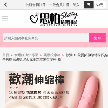
批發會員註冊
一般會員註冊
登入
$0元
商
品
分
類
新
品
首頁
女用狂High專區
震動按摩棒
歡潮 10段變頻伸縮轉珠四點
>
>
>
齊爽動感裹吸USB充電式震動按摩棒-粉
上
市
提
防
詐
騙
電