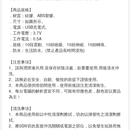
【商品規格】
．材質：硅膠、ABS塑膠。
．尺寸：如圖所示。
．電源：USB充電式。
．工作電壓：3.7V
．工作電流：0.5A
．規格：10段震動、10頻吮吸、10頻伸縮、10頻轉珠。
．防水：生活防水。(禁止產品長時間浸泡)
【注意事項】
1、請與潤滑液共用.並保存於陰涼處，欲重覆使用.用後清水沖
洗。
2、請務必在安全、自願、愉悅的前提下謹慎使用。
3、本商品僅供情侶間使用，使用前後請注意清潔衛生。
4、每台電腦的解析度皆不同，可能有些微色差，顏色皆以實品
為主！
【清洗事項】
1、本商品使用前以中性清潔劑擦拭，切勿以揮發性之清潔劑擦
拭。
2、擦拭時切勿直接沖洗開關或電源之部位，以免發生短路而無