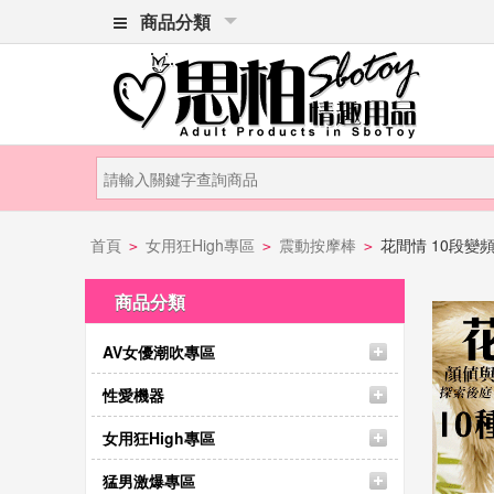
商品分類
首頁
女用狂High專區
震動按摩棒
花間情 10段變
>
>
>
商品分類
AV女優潮吹專區
性愛機器
女用狂High專區
猛男激爆專區