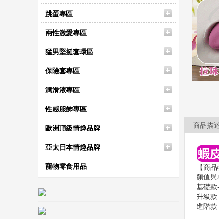
跳蛋專區
兩性激愛專區
猛男堅挺套環區
保險套專區
潤滑液專區
性感服飾專區
商品描
歐洲頂級情趣品牌
亞太日本情趣品牌
寵物零食用品
【商品
顏值與
基礎款
升級款
進階款