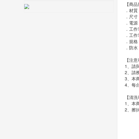
【商品
．材質
．尺寸
．電源
．工作
．工作電
．規格
．防水
【注意
1、請
2、請
3、本
4、每
【清洗
1、本
2、擦