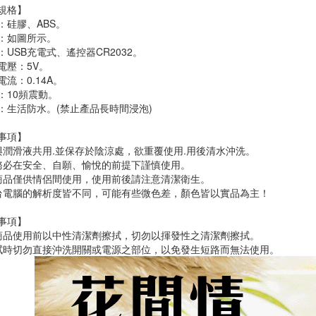
規格】
：硅膠、ABS。
：如圖所示。
：USB充電式、遙控器CR2032。
電壓：5V。
流：0.14A。
：10頻震動。
：生活防水。(禁止產品長時間浸泡)
事項】
與潤滑液共用.並保存於陰涼處，欲重覆使用.用後清水沖洗。
務必在安全、自願、愉悅的前提下謹慎使用。
商品僅供情侶間使用，使用前後請注意清潔衛生。
台電腦的解析度皆不同，可能有些微色差，顏色皆以實品為主！
事項】
商品使用前以中性清潔劑擦拭，切勿以揮發性之清潔劑擦拭。
拭時切勿直接沖洗開關或電源之部位，以免發生短路而無法使用。