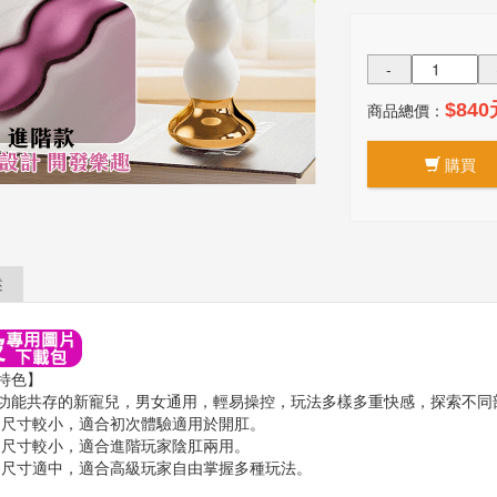
-
商品總價：
$840
購買
述
特色】
功能共存的新寵兒，男女通用，輕易操控，玩法多樣多重快感，探索不同
-尺寸較小，適合初次體驗適用於開肛。
-尺寸較小，適合進階玩家陰肛兩用。
-尺寸適中，適合高級玩家自由掌握多種玩法。