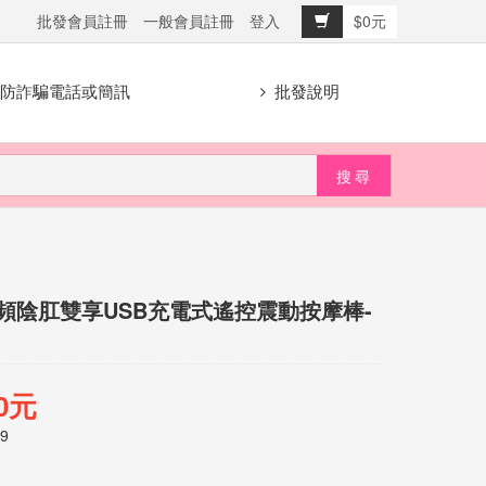
批發會員註冊
一般會員註冊
登入
$0元
防詐騙電話或簡訊
批發說明
變頻陰肛雙享USB充電式遙控震動按摩棒-
40元
9