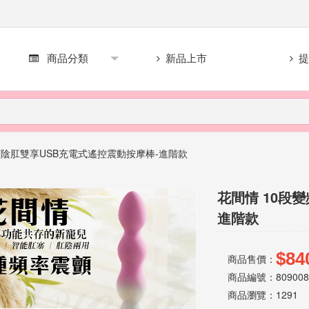
商品分類
新品上市
提
頻陰肛雙享USB充電式遙控震動按摩棒-進階款
花間情 10段
進階款
$8
商品售價：
商品編號：809008
商品瀏覽：
1291