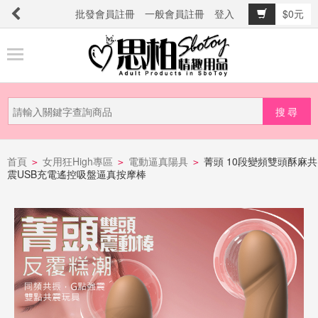
批發會員註冊
一般會員註冊
登入
$0元
商
品
分
類
新
品
首頁
女用狂High專區
電動逼真陽具
菁頭 10段變頻雙頭酥麻共
>
>
>
震USB充電遙控吸盤逼真按摩棒
上
市
提
防
詐
騙
電