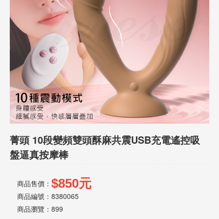
話
或
簡
訊
批
發
說
明
菁頭 10段變頻雙頭酥麻共震USB充電遙控吸
盤逼真按摩棒
$850元
商品售價：
商品編號：8380065
商品瀏覽：
899