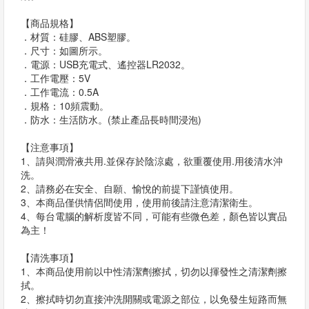
【商品規格】
．材質：硅膠、ABS塑膠。
．尺寸：如圖所示。
．電源：USB充電式、遙控器LR2032。
．工作電壓：5V
．工作電流：0.5A
．規格：10頻震動。
．防水：生活防水。(禁止產品長時間浸泡)
【注意事項】
1、請與潤滑液共用.並保存於陰涼處，欲重覆使用.用後清水沖
洗。
2、請務必在安全、自願、愉悅的前提下謹慎使用。
3、本商品僅供情侶間使用，使用前後請注意清潔衛生。
4、每台電腦的解析度皆不同，可能有些微色差，顏色皆以實品
為主！
【清洗事項】
1、本商品使用前以中性清潔劑擦拭，切勿以揮發性之清潔劑擦
拭。
2、擦拭時切勿直接沖洗開關或電源之部位，以免發生短路而無