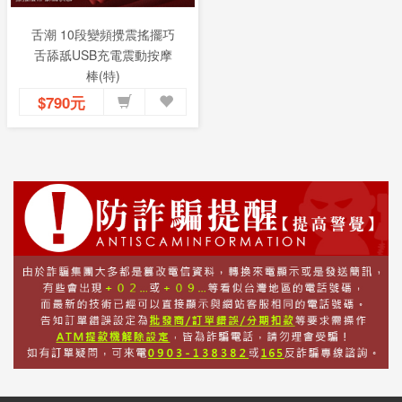
舌潮 10段變頻攪震搖擺巧
舌舔舐USB充電震動按摩
棒(特)
$790元