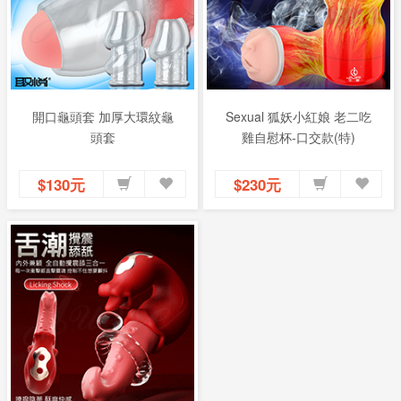
開口龜頭套 加厚大環紋龜
Sexual 狐妖小紅娘 老二吃
頭套
雞自慰杯-口交款(特)
$130元
$230元