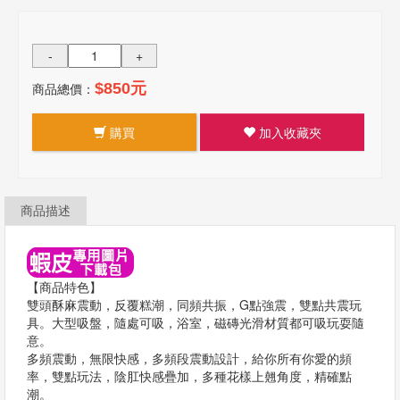
-
+
商品總價：
$850元
購買
加入收藏夾
商品描述
【商品特色】
雙頭酥麻震動，反覆糕潮，同頻共振，G點強震，雙點共震玩
具。大型吸盤，隨處可吸，浴室，磁磚光滑材質都可吸玩耍隨
意。
多頻震動，無限快感，多頻段震動設計，給你所有你愛的頻
率，雙點玩法，陰肛快感疊加，多種花樣上翹角度，精確點
潮。