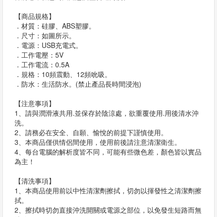
【商品規格】
．材質：硅膠、ABS塑膠。
．尺寸：如圖所示。
．電源：USB充電式。
．工作電壓：5V
．工作電流：0.5A
．規格：10頻震動、12頻吮吸。
．防水：生活防水。(禁止產品長時間浸泡)
【注意事項】
1、請與潤滑液共用.並保存於陰涼處，欲重覆使用.用後清水沖
洗。
2、請務必在安全、自願、愉悅的前提下謹慎使用。
3、本商品僅供情侶間使用，使用前後請注意清潔衛生。
4、每台電腦的解析度皆不同，可能有些微色差，顏色皆以實品
為主！
【清洗事項】
1、本商品使用前以中性清潔劑擦拭，切勿以揮發性之清潔劑擦
拭。
2、擦拭時切勿直接沖洗開關或電源之部位，以免發生短路而無