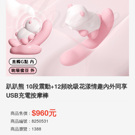
話
或
簡
訊
批
發
說
明
趴趴熊 10段震動+12頻吮吸花漾情趣內外同享
USB充電按摩棒
$960元
商品售價：
商品編號：8250531
商品瀏覽：
1388