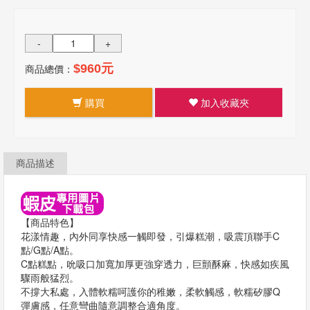
-
+
商品總價：
$960元
購買
加入收藏夾
商品描述
【商品特色】
花漾情趣，內外同享快感一觸即發，引爆糕潮，吸震頂聯手C
點/G點/A點。
C點糕點，吮吸口加寬加厚更強穿透力，巨顫酥麻，快感如疾風
驟雨般猛烈。
不撐大私處，入體軟糯呵護你的稚嫩，柔軟觸感，軟糯矽膠Q
彈膚感，任意彎曲隨意調整合適角度。