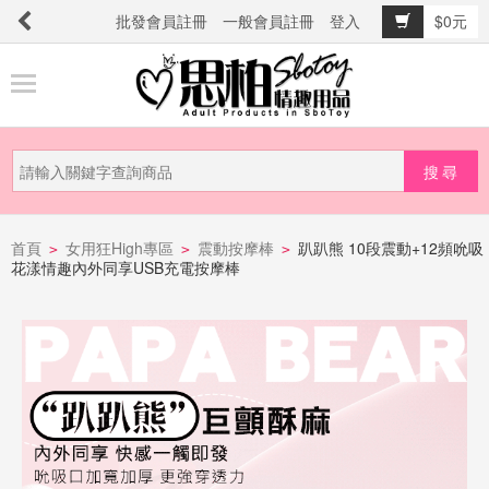
批發會員註冊
一般會員註冊
登入
$0元
商
品
分
類
新
品
首頁
女用狂High專區
震動按摩棒
趴趴熊 10段震動+12頻吮吸
>
>
>
花漾情趣內外同享USB充電按摩棒
上
市
提
防
詐
騙
電