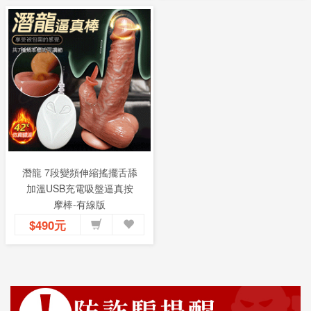
潛龍 7段變頻伸縮搖擺舌舔
加溫USB充電吸盤逼真按
摩棒-有線版
$490元