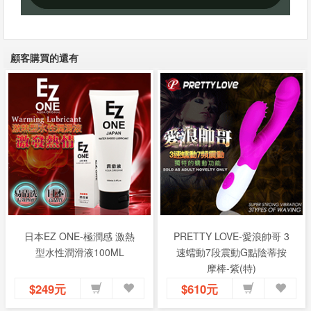
顧客購買的還有
日本EZ ONE-極潤感 激熱
PRETTY LOVE-愛浪帥哥 3
型水性潤滑液100ML
速蠕動7段震動G點陰蒂按
摩棒-紫(特)
$249元
$610元