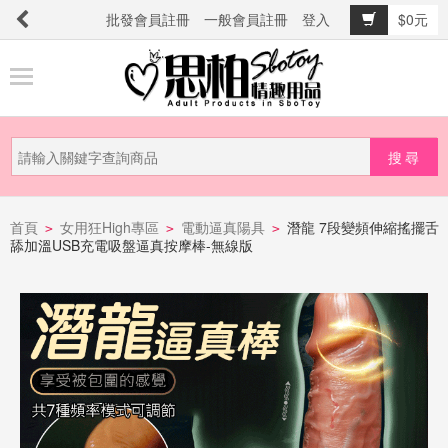
批發會員註冊
一般會員註冊
登入
$0元
商
品
分
類
新
品
首頁
女用狂High專區
電動逼真陽具
潛龍 7段變頻伸縮搖擺舌
>
>
>
舔加溫USB充電吸盤逼真按摩棒-無線版
上
市
提
防
詐
騙
電