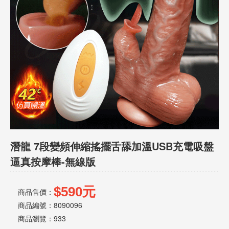
話
或
簡
訊
批
發
說
明
潛龍 7段變頻伸縮搖擺舌舔加溫USB充電吸盤
逼真按摩棒-無線版
$590元
商品售價：
商品編號：8090096
商品瀏覽：
933