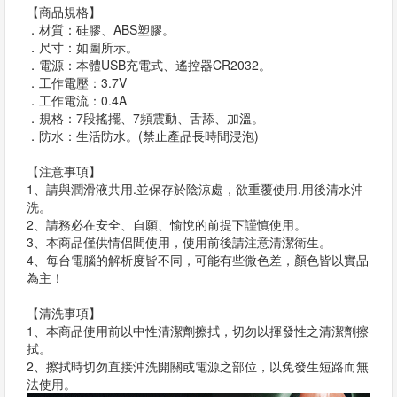
【商品規格】
．材質：硅膠、ABS塑膠。
．尺寸：如圖所示。
．電源：本體USB充電式、遙控器CR2032。
．工作電壓：3.7V
．工作電流：0.4A
．規格：7段搖擺、7頻震動、舌舔、加溫。
．防水：生活防水。(禁止產品長時間浸泡)
【注意事項】
1、請與潤滑液共用.並保存於陰涼處，欲重覆使用.用後清水沖
洗。
2、請務必在安全、自願、愉悅的前提下謹慎使用。
3、本商品僅供情侶間使用，使用前後請注意清潔衛生。
4、每台電腦的解析度皆不同，可能有些微色差，顏色皆以實品
為主！
【清洗事項】
1、本商品使用前以中性清潔劑擦拭，切勿以揮發性之清潔劑擦
拭。
2、擦拭時切勿直接沖洗開關或電源之部位，以免發生短路而無
法使用。