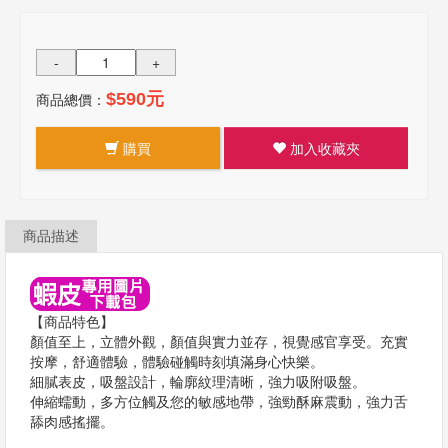
-
+
商品總價：
$590元
購買
加入收藏夾
商品描述
【商品特色】
顏值至上，立體外觀，顏值與實力並存，視覺感官享受。充實
按摩，舒適體驗，體驗碰觸時刻填滿身心快樂。
細膩表皮，吸盤設計，輪廓紋理清晰，強力吸附吸盤。
伸縮蠕動，多方位觸及您的敏感地帶，強勁酥麻震動，強力舌
舔肉感搖擺。