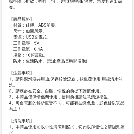
操控隨心所欲，輕輕一勾，便能精準控制深度、角度和進出節
奏。
【商品規格】
．材質：硅膠、ABS塑膠。
．尺寸：如圖所示。
．電源：USB充電式。
．工作電壓：5V
．工作電流：0.4A
．規格：10頻震動。
．防水：生活防水。(禁止產品長時間浸泡)
【注意事項】
1、請與潤滑液共用.並保存於陰涼處，欲重覆使用.用後清水沖
洗。
2、請務必在安全、自願、愉悅的前提下謹慎使用。
3、本商品僅供情侶間使用，使用前後請注意清潔衛生。
4、每台電腦的解析度皆不同，可能有些微色差，顏色皆以實品
為主！
【清洗事項】
1、本商品使用前以中性清潔劑擦拭，切勿以揮發性之清潔劑擦
拭。