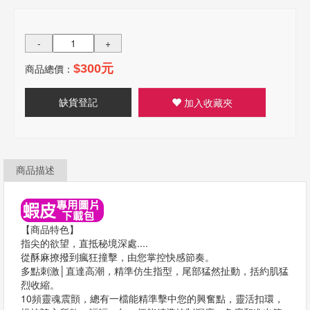
-
+
商品總價：
$300元
缺貨登記
加入收藏夾
商品描述
【商品特色】
指尖的欲望，直抵秘境深處....
從酥麻撩撥到瘋狂撞擊，由您掌控快感節奏。
多點刺激│直達高潮，精準仿生指型，尾部猛然扯動，括約肌猛
烈收縮。
10頻靈魂震顫，總有一檔能精準擊中您的興奮點，靈活扣環，