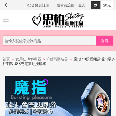
批發會員註冊
一般會員註冊
登入
$0元
商
品
分
類
新
品
首頁
女用狂High專區
G點高潮名器
魔指 10段變頻靈活扣環多
>
>
>
點刺激USB充電震動按摩棒
上
市
提
防
詐
騙
電