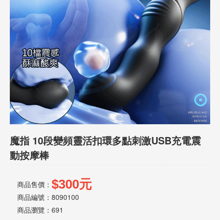
話
或
簡
訊
批
發
說
明
魔指 10段變頻靈活扣環多點刺激USB充電震
動按摩棒
$300元
商品售價：
商品編號：8090100
商品瀏覽：
691