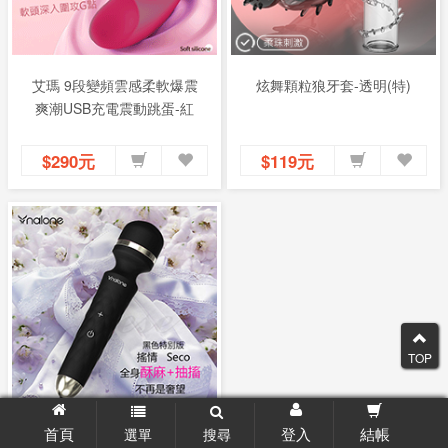
艾瑪 9段變頻雲感柔軟爆震
炫舞顆粒狼牙套-透明(特)
爽潮USB充電震動跳蛋-紅
$290元
$119元
TOP
首頁
登入
結帳
選單
搜尋
香港Nalone-搖情Rock 7段