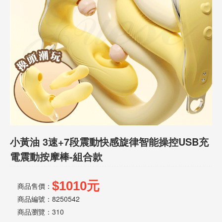
話
或
簡
訊
批
發
說
明
小黃油 3速+7段震動快感旋律智能操控USB充
電震動按摩棒-組合款
$1010元
商品售價：
商品編號：8250542
商品瀏覽：
310