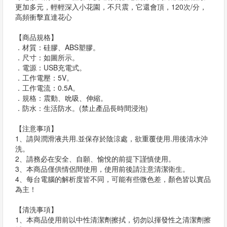
更加多元，輕輕深入小花園，不只震，它還會頂，120次/分，
高頻衝擊直達花心
【商品規格】
．材質：硅膠、ABS塑膠。
．尺寸：如圖所示。
．電源：USB充電式。
．工作電壓：5V。
．工作電流：0.5A。
．規格：震動、吮吸、伸縮。
．防水：生活防水。(禁止產品長時間浸泡)
【注意事項】
1、請與潤滑液共用.並保存於陰涼處，欲重覆使用.用後清水沖
洗。
2、請務必在安全、自願、愉悅的前提下謹慎使用。
3、本商品僅供情侶間使用，使用前後請注意清潔衛生。
4、每台電腦的解析度皆不同，可能有些微色差，顏色皆以實品
為主！
【清洗事項】
1、本商品使用前以中性清潔劑擦拭，切勿以揮發性之清潔劑擦