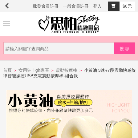
批發會員註冊
一般會員註冊
登入
$0元
商
品
分
類
新
品
首頁
女用狂High專區
震動按摩棒
小黃油 3速+7段震動快感旋
>
>
>
律智能操控USB充電震動按摩棒-組合款
上
市
提
防
詐
騙
電