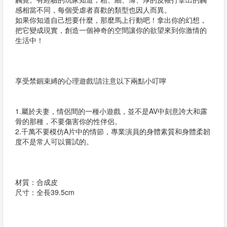
感相當不同，每個受虐者喜歡的類型也因人而異。
如果你知道自己想要什麼，那麼馬上行動吧！拿出你的幻想，
把它變成現實，創造一個神奇的空間讓你的欲望來到你激情的
生活中！
享受禁錮束縛的心理遊戲!請注意以下兩點小叮嚀
1.屬於夫妻，情侶間的一種小遊戲，並不是AV中刻意誇大和露
骨的那種，不要傷害你的性伴侶。
2.千萬不要模仿A片中的情節，專業演員的身體素質和身體柔韌
度不是常人可以嘗試的。
材質：合成皮
尺寸：全長39.5cm