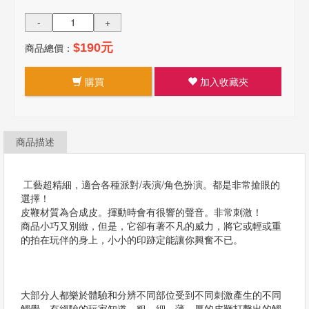
-
+
商品總價：
$190元
購買
加入收藏夾
商品描述
工藝超精細，適合各種派對/表演/角色扮演。都是非常搶眼的
選擇！
皮鞭材質為合成皮。揮動時會有很響的聲音。非常刺激！
商品小巧又別緻，但是，它卻有著不凡的威力，將它或輕或重
的拍在玩伴的身上，小小的印跡定能讓你興奮不已。
大部分人都樂於體驗和分辨不同部位受到不同刺激產生的不同
觸覺。有經驗的玩家知道，粗、細、薄、厚的皮鞭打擊出的觸