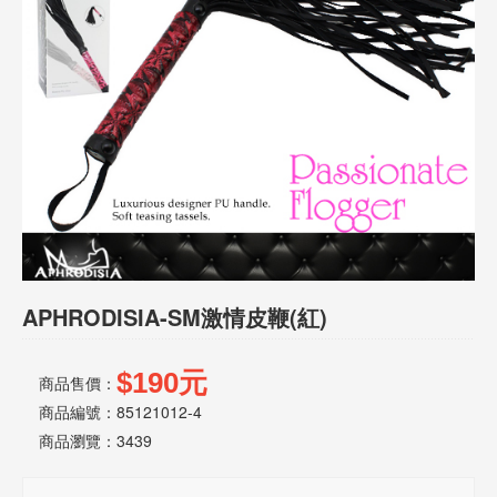
話
或
簡
訊
批
發
說
明
APHRODISIA-SM激情皮鞭(紅)
$190元
商品售價：
商品編號：85121012-4
商品瀏覽：
3439