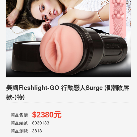
話
或
簡
訊
批
發
說
明
美國Fleshlight-GO 行動戀人Surge 浪潮陰唇
款-(特)
$2380元
商品售價：
商品編號：8030133
商品瀏覽：
3813