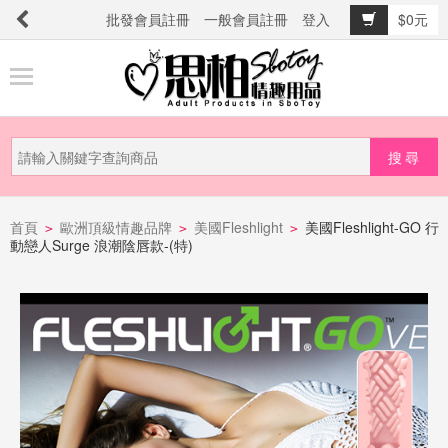
批發會員註冊
一般會員註冊
登入
$0元
商
品
分
類
新
品
首頁
歐洲頂級情趣品牌
美國Fleshlight
美國Fleshlight-GO 行
>
>
>
動戀人Surge 浪潮陰唇款-(特)
上
市
提
防
詐
騙
電