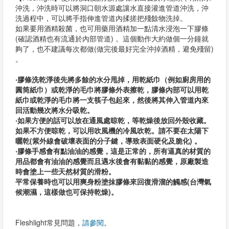
沖洗，沖洗時可以將洞口朝水源處讓水直接灌進管道沖洗，沖
洗過程中，可以將手指伸進管道內揉搓把殘餘物洗掉。
如果要用酒精殺菌，也可用藥用酒精加一點清水浸泡一下膠條
(確認酒精也有流通於內部管道) 。這個動作大約做個一分鐘就
夠了，也不建議每次都做(做完後最好完全沖掉酒精，避免殘留)
。
‧膠條洗乾淨後先將多餘的水分甩掉，用乾紙巾（例如廚房用的
圓筒紙巾）或乾淨的毛巾將膠條外表擦乾，膠條內部可以用乾
紙巾或乾淨的毛巾將一支筷子包起來，然後將其伸入管道內來
回活動幾次將水分吸乾。
‧如果方便的話可以放在通風處晾乾，等乾燥後放回外殼收藏。
如果不方便晾乾，可以用吹風機的冷風吹乾。請不要在太陽下
曬乾(紫外線會破壞表面的分子鍵，導致表面硬化及脆化) 。
‧膠條手感會有點油油的感覺，這是正常的，所有逼真的材質的
用品都會有油油的感覺而且遇水後會有黏黏的感覺，原廠製造
時會塗上一些天然材質的滑粉。
平常保養時也可以用爽身粉塗抹膠條來回復滑溜的觸感(台灣氣
候潮濕，這樣做也可保持乾燥)。
Fleshlight常見問題，
請參閱
。