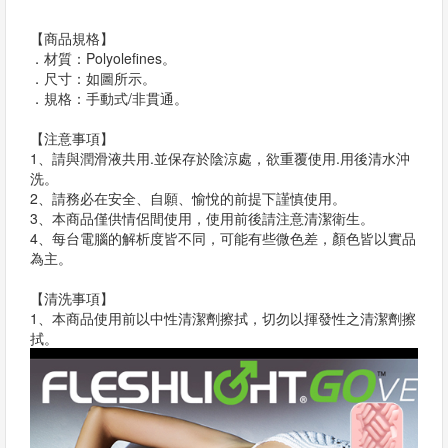
【商品規格】
．材質：Polyolefines。
．尺寸：
如圖所示
。
．規格：手動式/非貫通。
【注意事項】
1、請與潤滑液共用.並保存於陰涼處，欲重覆使用.用後清水沖
洗。
2、請務必在安全、自願、愉悅的前提下謹慎使用。
3、本商品僅供情侶間使用，使用前後請注意清潔衛生。
4、每台電腦的解析度皆不同，可能有些微色差，顏色皆以實品
為主。
【清洗事項】
1、本商品使用前以中性清潔劑擦拭，切勿以揮發性之清潔劑擦
拭。