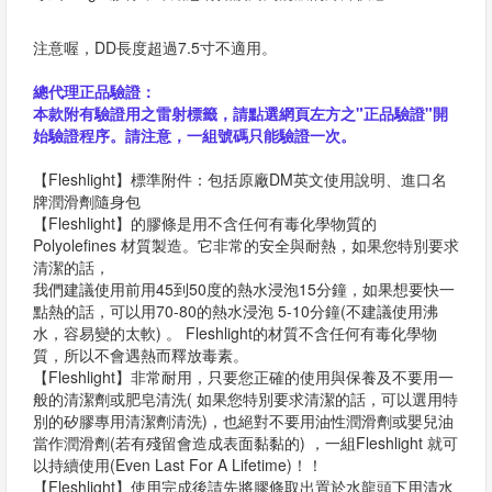
注意喔，DD長度超過7.5寸不適用。
總代理正品驗證：
本款附有驗證用之雷射標籤，請點選網頁左方之"正品驗證"開
始驗證程序。請注意，一組號碼只能驗證一次。
【Fleshlight】標準附件：包括原廠DM英文使用說明、進口名
牌潤滑劑隨身包
【Fleshlight】的膠條是用不含任何有毒化學物質的
Polyolefines 材質製造。它非常的安全與耐熱，如果您特別要求
清潔的話，
我們建議使用前用45到50度的熱水浸泡15分鐘，如果想要快一
點熱的話，可以用70-80的熱水浸泡 5-10分鐘(不建議使用沸
水，容易變的太軟) 。 Fleshlight的材質不含任何有毒化學物
質，所以不會遇熱而釋放毒素。
【Fleshlight】非常耐用，只要您正確的使用與保養及不要用一
般的清潔劑或肥皂清洗( 如果您特別要求清潔的話，可以選用特
別的矽膠專用清潔劑清洗)，也絕對不要用油性潤滑劑或嬰兒油
當作潤滑劑(若有殘留會造成表面黏黏的) ，一組Fleshlight 就可
以持續使用(Even Last For A Lifetime)！！
【Fleshlight】使用完成後請先將膠條取出置於水龍頭下用清水