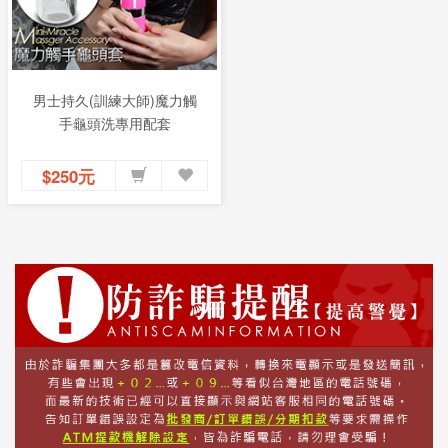
男士持久(訓練大師)魔力觸
手龜頭洗專用配套
$250元