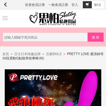
批發會員註冊
一般會員註冊
登入
$0元
商
品
分
類
新
品
首頁
亞太日本情趣品牌
百樂BAILE
PRETTY LOVE-愛浪帥哥
>
>
>
30段震動G點陰蒂按摩棒(特)
上
市
提
防
詐
騙
電