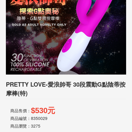
話
或
簡
訊
批
發
說
明
PRETTY LOVE-愛浪帥哥 30段震動G點陰蒂按
摩棒(特)
$530元
商品售價：
商品編號：8350029
商品瀏覽：
3275