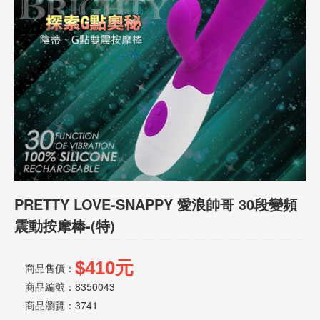
話
或
簡
訊
批
發
說
明
PRETTY LOVE-SNAPPY 愛浪帥哥 30段變頻
震動按摩棒-(特)
$410元
商品售價：
商品編號：8350043
商品瀏覽：
3741