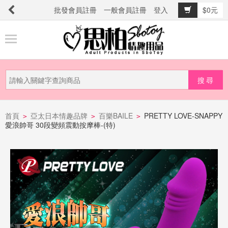
批發會員註冊
一般會員註冊
登入
$0元
商
品
分
類
新
品
首頁
亞太日本情趣品牌
百樂BAILE
PRETTY LOVE-SNAPPY
>
>
>
愛浪帥哥 30段變頻震動按摩棒-(特)
上
市
提
防
詐
騙
電