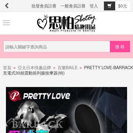
批發會員註冊
一般會員註冊
登入
$0元
商
品
分
類
新
品
首頁
亞太日本情趣品牌
百樂BAILE
PRETTY LOVE-BARRACK
>
>
>
充電式30頻震動前列腺按摩器(特)
上
市
提
防
詐
騙
電