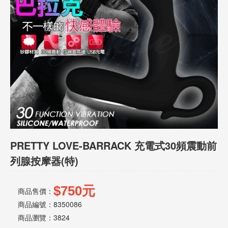
話
或
簡
訊
批
發
說
明
PRETTY LOVE-BARRACK 充電式30頻震動前
列腺按摩器(特)
$750元
商品售價：
商品編號：8350086
商品瀏覽：
3824