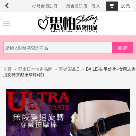
批發會員註冊
一般會員註冊
登入
$0元
商
品
分
類
新
品
首頁
亞太日本情趣品牌
百樂BAILE
BAILE-裝甲雄兵~女同志專
>
>
>
用旋轉穿戴按摩棒(特)
上
市
提
防
詐
騙
電