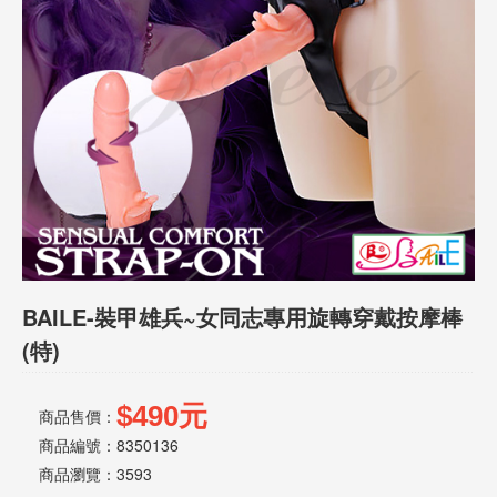
話
或
簡
訊
批
發
說
明
BAILE-裝甲雄兵~女同志專用旋轉穿戴按摩棒
(特)
$490元
商品售價：
商品編號：8350136
商品瀏覽：
3593