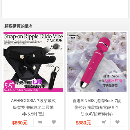
顧客購買的還有
APHRODISIA-7段穿戴式
香港SINMIS-搖情Rock 7段
吸盤雙用螺紋老二震動
變頻超強震動充電靜音全
棒-5.5吋(黑)
防水AV按摩棒(特)
$860元
$880元