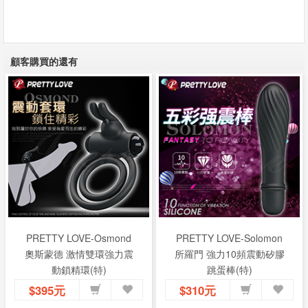
顧客購買的還有
PRETTY LOVE-Osmond
PRETTY LOVE-Solomon
奧斯蒙德 激情雙環強力震
所羅門 強力10頻震動矽膠
動鎖精環(特)
跳蛋棒(特)
$395元
$310元