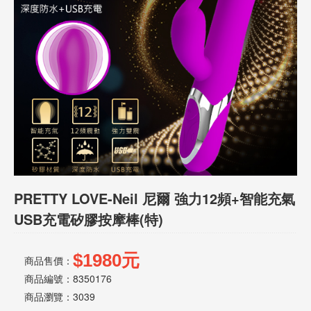
話
或
簡
訊
批
發
說
明
PRETTY LOVE-Neil 尼爾 強力12頻+智能充氣
USB充電矽膠按摩棒(特)
$1980元
商品售價：
商品編號：8350176
商品瀏覽：
3039