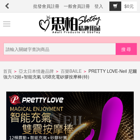
批發會員註冊
一般會員註冊
登入
$0元
商
品
分
類
新
品
首頁
亞太日本情趣品牌
百樂BAILE
PRETTY LOVE-Neil 尼爾
>
>
>
強力12頻+智能充氣 USB充電矽膠按摩棒(特)
上
市
提
防
詐
騙
電