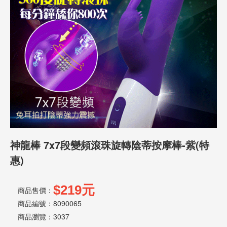
話
或
簡
訊
批
發
說
明
神龍棒 7x7段變頻滾珠旋轉陰蒂按摩棒-紫(特
惠)
$219元
商品售價：
商品編號：8090065
商品瀏覽：
3037