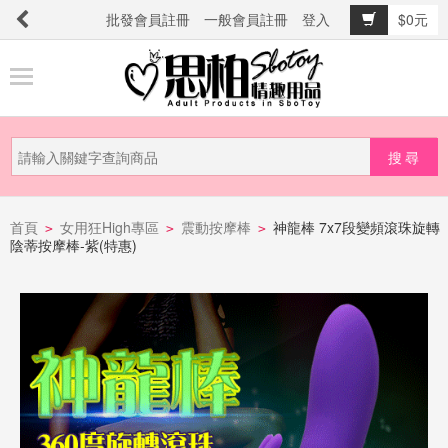
批發會員註冊
一般會員註冊
登入
$0元
商
品
分
類
新
品
首頁
女用狂High專區
震動按摩棒
神龍棒 7x7段變頻滾珠旋轉
>
>
>
陰蒂按摩棒-紫(特惠)
上
市
提
防
詐
騙
電