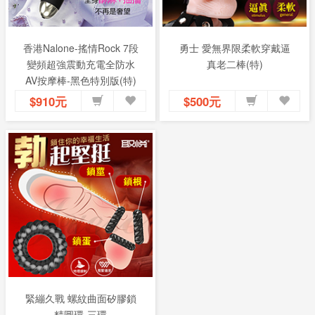
香港Nalone-搖情Rock 7段
勇士 愛無界限柔軟穿戴逼
變頻超強震動充電全防水
真老二棒(特)
AV按摩棒-黑色特別版(特)
$910元
$500元
緊繃久戰 螺紋曲面矽膠鎖
精圓環-三環