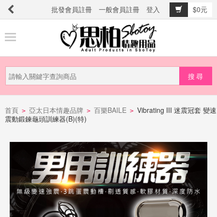
批發會員註冊
一般會員註冊
登入
$0元
商
品
分
類
新
品
首頁
亞太日本情趣品牌
百樂BAILE
Vibrating III 迷震冠套 變速
>
>
>
震動鍛鍊龜頭訓練器(B)(特)
上
市
提
防
詐
騙
電