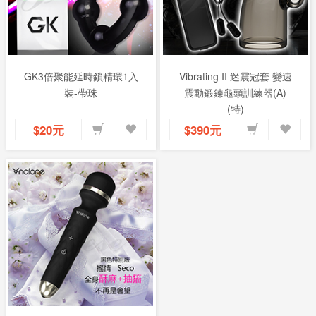
GK3倍聚能延時鎖精環1入
Vibrating II 迷震冠套 變速
裝-帶珠
震動鍛鍊龜頭訓練器(A)
(特)
$20元
$390元