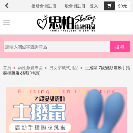
批發會員註冊
一般會員註冊
登入
$0元
商
品
分
類
新
品
首頁
兩性激愛專區
男女穿戴式用品
土撥鼠 7段變頻震動手指
>
>
>
摳摳跳蛋-淡藍(特惠)
上
市
提
防
詐
騙
電