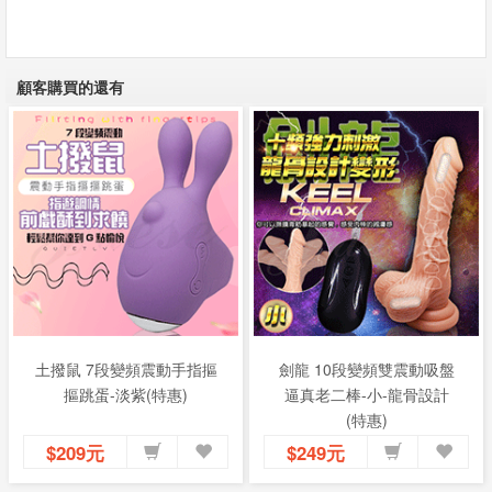
顧客購買的還有
土撥鼠 7段變頻震動手指摳
劍龍 10段變頻雙震動吸盤
摳跳蛋-淡紫(特惠)
逼真老二棒-小-龍骨設計
(特惠)
$209元
$249元