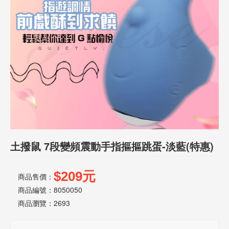
話
或
簡
訊
批
發
說
明
土撥鼠 7段變頻震動手指摳摳跳蛋-淡藍(特惠)
$209元
商品售價：
商品編號：8050050
商品瀏覽：
2693