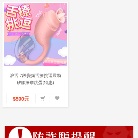
浪舌 7段變頻舌撩挑逗震動
矽膠按摩跳蛋(特惠)
$590元