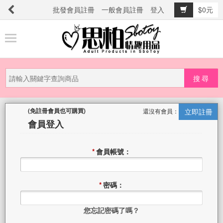
批發會員註冊
一般會員註冊
登入
$0元
商
品
分
類
新
還沒有會員：
立即註冊
品
會員登入
上
市
*
會員帳號：
提
防
*
密碼：
詐
騙
您忘記密碼了嗎？
電