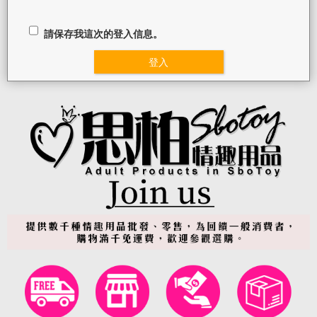
話
或
請保存我這次的登入信息。
簡
訊
批
發
說
明