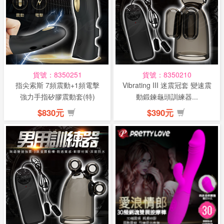
貨號：8350251
貨號：8350210
指尖索斯 7頻震動+1頻電擊
Vibrating III 迷震冠套 變速震
強力手指矽膠震動套(特)
動鍛鍊龜頭訓練器...
$830元
$390元