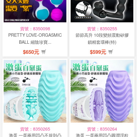
話
或
簡
貨號：8350098
貨號：8350255
訊
PRETTY LOVE-ORGASMIC
節節高升 10段變頻震動矽膠
BALL 縮陰珍寶...
鎖精套環棒(特)
批
$650元
$599元
發
說
明
貨號：8350265
貨號：8350264
激蛋 一蛋兩用凹凸不規則凸
激蛋 一蛋兩用凹凸圓潤浮粒