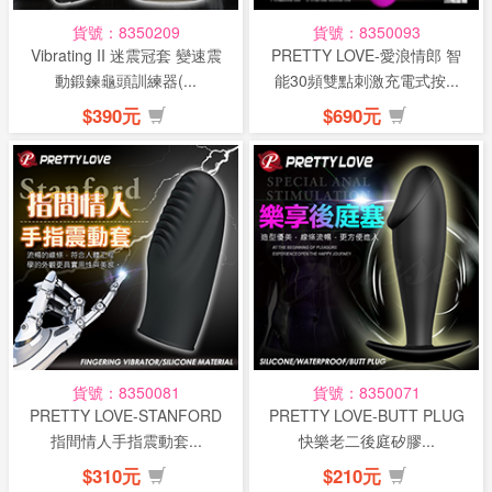
貨號：8350209
貨號：8350093
Vibrating II 迷震冠套 變速震
PRETTY LOVE-愛浪情郎 智
動鍛鍊龜頭訓練器(...
能30頻雙點刺激充電式按...
$390元
$690元
貨號：8350081
貨號：8350071
PRETTY LOVE-STANFORD
PRETTY LOVE-BUTT PLUG
指間情人手指震動套...
快樂老二後庭矽膠...
$310元
$210元