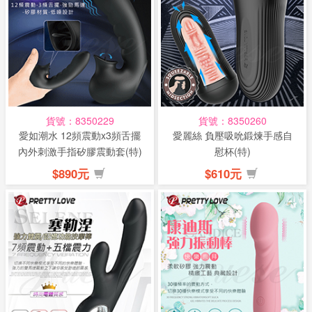
貨號：8350229
貨號：8350260
愛如潮水 12頻震動x3頻舌擺
愛麗絲 負壓吸吮鍛煉手感自
內外刺激手指矽膠震動套(特)
慰杯(特)
$890元
$610元