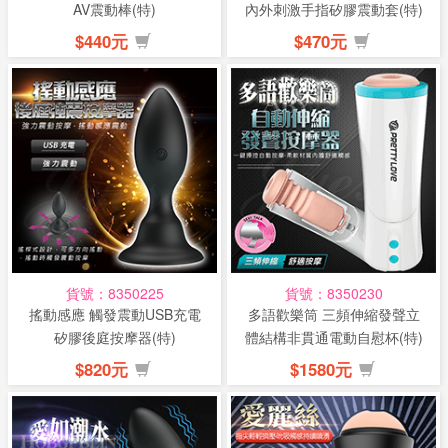
AV震動棒(特)
內外刺激手指矽膠震動套(特)
$440元
$470元
貨號：8350225
貨號：8350230
搖動感應 觸發震動USB充電
多語歡樂筒 三頻伸縮發聲立
矽膠後庭按摩器(特)
體結構非貫通電動自慰杯(特)
$820元
$1580元