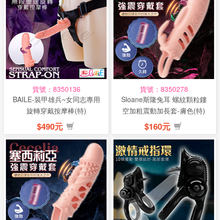
貨號：8350136
貨號：8350278
BAILE-裝甲雄兵~女同志專用
Sloane斯隆兔耳 螺紋顆粒鏤
旋轉穿戴按摩棒(特)
空加粗震動加長套-膚色(特)
$490元
$160元