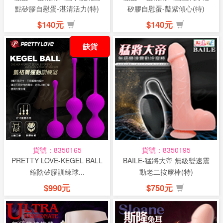
點矽膠自慰蛋-湛清活力(特)
矽膠自慰蛋-豔紫傾心(特)
$140元
$140元
缺貨
貨號：8350165
貨號：8350195
PRETTY LOVE-KEGEL BALL
BAILE-猛將大帝 無級變速震
縮陰矽膠訓練球...
動老二按摩棒(特)
$990元
$750元