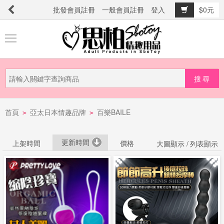
批發會員註冊
一般會員註冊
登入
$0元
商
品
分
類
新
首頁
亞太日本情趣品牌
百樂BAILE
品
>
>
上
市
更新時間
上架時間
價格
大圖顯示 /
列表顯示
提
防
詐
騙
電