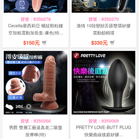
貨號：8350276
貨號：8350270
Cecelia塞西莉亞 螺紋顆粒鏤
激情 10段變頻舌舔雙環矽膠
空加粗震動加長套-膚色(特...
震動鎖精環
$150元
$330元
貨號：8350266
貨號：8350069
男爵 雙層工藝逼真老二吸盤
PRETTY LOVE-BUTT PLUG
按摩棒(特)
快樂曲線後庭矽膠...