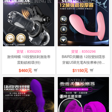
貨號：8350293
貨號：8350296
激情蝴蝶 10段變頻刺激陰蒂
BAIRD貝爾德 12段變頻隱形
震動鎖精環(特)
穿戴USB充電AI按摩棒(特...
$460元
$1150元