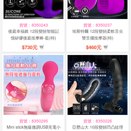
貨號：8350243
貨號：8350237
後庭幸福錐 12段變頻智能記
埃斯特爾 12段變頻柔軟舌尖
憶矽膠後庭按摩棒-藍(特)
雙舌擺按摩器(特)
$730元
$460元
貨號：8350295
貨號：8350226
Mini stick無級微調USB充電小
亞歷山大 10段變頻凹凸紋理