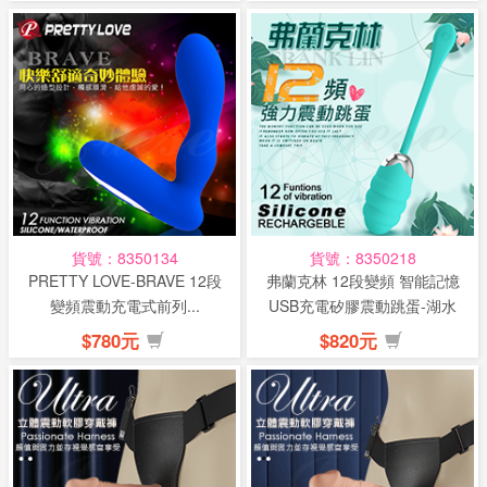
貨號：8350134
貨號：8350218
PRETTY LOVE-BRAVE 12段
弗蘭克林 12段變頻 智能記憶
變頻震動充電式前列...
USB充電矽膠震動跳蛋-湖水
綠
$780元
$820元