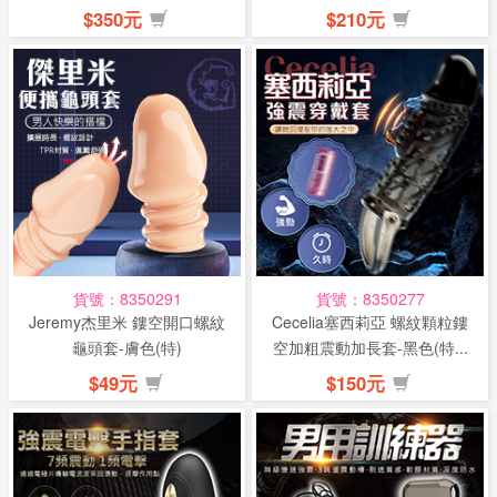
$350元
$210元
貨號：8350291
貨號：8350277
Jeremy杰里米 鏤空開口螺紋
Cecelia塞西莉亞 螺紋顆粒鏤
龜頭套-膚色(特)
空加粗震動加長套-黑色(特...
$49元
$150元