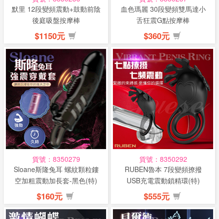
默里 12段變頻震動+鼓動前陰
血色瑪麗 30段變頻雙馬達小
後庭吸盤按摩棒
舌狂震G點按摩棒
$1150元
$360元
貨號：8350279
貨號：8350292
Sloane斯隆兔耳 螺紋顆粒鏤
RUBEN魯本 7段變頻撩撥
空加粗震動加長套-黑色(特)
USB充電震動鎖精環(特)
$160元
$555元