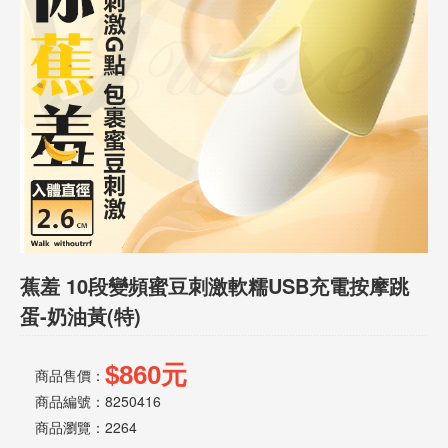
話
或
簡
訊
批
發
說
明
蕉羞 10段變頻蜜豆刺激軟糯USB充電按摩跳
蛋-奶油黃(特)
$860元
商品售價：
商品編號：8250416
商品瀏覽：
2264