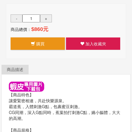
-
+
商品總價：
$860元
購買
加入收藏夾
商品描述
【商品特色】
讓愛緊密相連，共赴快樂源泉。
霸道蕉，入體刺激G點，包裹蜜豆刺激。
CG同潮，深入G點同時，蕉葉拍打刺激C點，嬌小軀體，大大
的高潮。
【商品規格】