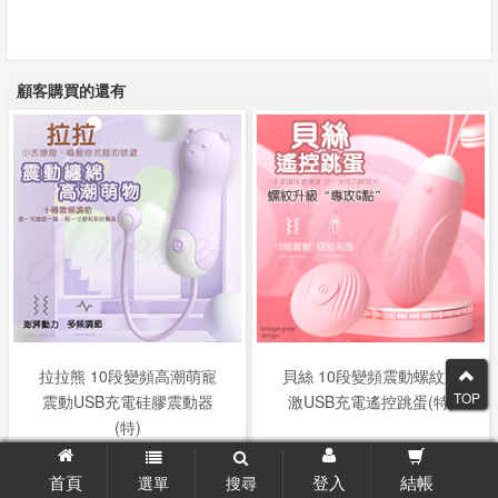
顧客購買的還有
拉拉熊 10段變頻高潮萌寵
貝絲 10段變頻震動螺紋刺
TOP
震動USB充電硅膠震動器
激USB充電遙控跳蛋(特)
(特)
$210元
$270元
首頁
登入
結帳
選單
搜尋