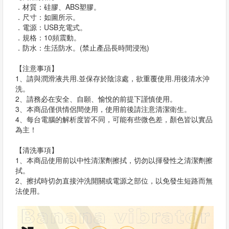
．材質：硅膠、ABS塑膠。
．尺寸：如圖所示。
．電源：USB充電式。
．規格：10頻震動。
．防水：生活防水。(禁止產品長時間浸泡)
【注意事項】
1、請與潤滑液共用.並保存於陰涼處，欲重覆使用.用後清水沖
洗。
2、請務必在安全、自願、愉悅的前提下謹慎使用。
3、本商品僅供情侶間使用，使用前後請注意清潔衛生。
4、每台電腦的解析度皆不同，可能有些微色差，顏色皆以實品
為主！
【清洗事項】
1、本商品使用前以中性清潔劑擦拭，切勿以揮發性之清潔劑擦
拭。
2、擦拭時切勿直接沖洗開關或電源之部位，以免發生短路而無
法使用。