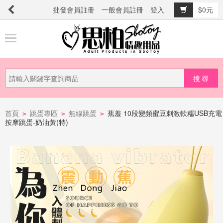
批發會員註冊
一般會員註冊
登入
$0元
商
品
分
類
新
品
首頁
跳蛋專區
無線跳蛋
蕉羞 10段變頻蜜豆刺激軟糯USB充電
>
>
>
按摩跳蛋-奶油黃(特)
上
市
提
防
詐
騙
電